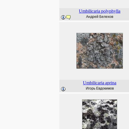
Umbilicaria
polyphylla
Андрей Белехов
Umbilicaria
aprina
Игорь Евдокимов