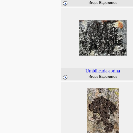
Игорь Евдокимов
Umbilicaria
aprina
Игорь Евдокимов