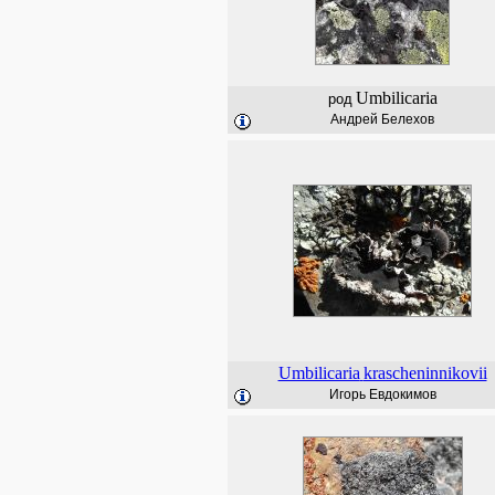
Umbilicaria
род
Андрей Белехов
Umbilicaria
krascheninnikovii
Игорь Евдокимов