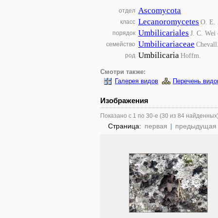
Ascomycota
отдел
Lecanoromycetes
O. E. 
класс
Umbilicariales
J. C. Wei
порядок
Umbilicariaceae
Chevall
семейство
Umbilicaria
Hoffm.
род
Смотри также:
Галерея видов
Перечень видо
Изображения
Показано с 1 по 30-е (30 из 84 найденных
Страница:
первая
|
предыдущая