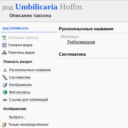
Umbilicaria
Hoffm.
род
Описание таксона
род Umbilicaria
Русскоязычные названия
Научные:
Описание таксона
Умбиликария
Галерея видов
Перечень видов
Систематика
Показать раздел
Русскоязычные названия
Систематика
Изображения
Веб-ресурсы
Ссылки для публикаций
Изображения
Выбрать...
Только неопределённые