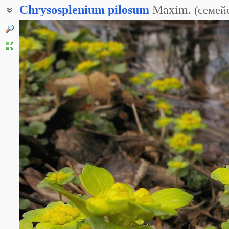
Chrysosplenium
pilosum
Maxim.
(
семей