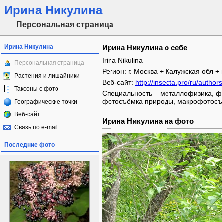
Ирина Никулина
Персональная страница
Ирина Никулина
Ирина Никулина о себе
Irina Nikulina
Персональная страница
Регион: г. Москва + Калужская обл 
Растения и лишайники
Веб-сайт:
http://insecta.pro/ru/author
Таксоны с фото
Специальность – металлофизика, фр
фотосъёмка природы, макрофотосъё
Географические точки
Веб-сайт
Ирина Никулина на фото
Связь по e-mail
Последние фото