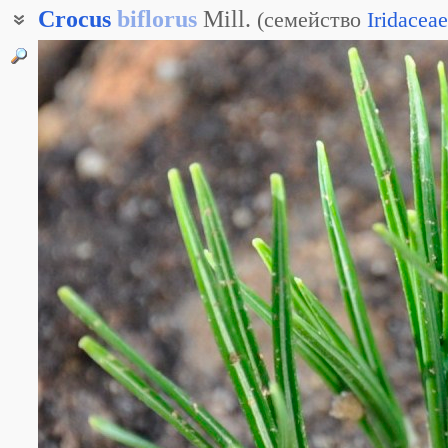
Crocus
biflorus
Mill.
(
семейство
Iridaceae
Крокус двухцветковый
Крокус двуцветковый
Шафран двуцветковый