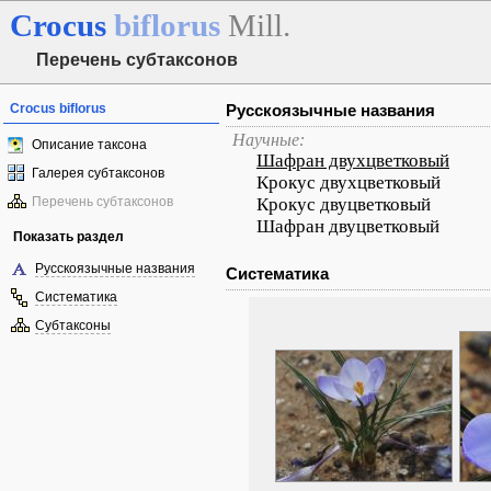
Crocus
biflorus
Mill.
Перечень субтаксонов
Crocus biflorus
Русскоязычные названия
Научные:
Описание таксона
Шафран двухцветковый
Галерея субтаксонов
Крокус двухцветковый
Перечень субтаксонов
Крокус двуцветковый
Шафран двуцветковый
Показать раздел
Русскоязычные названия
Систематика
Систематика
Субтаксоны