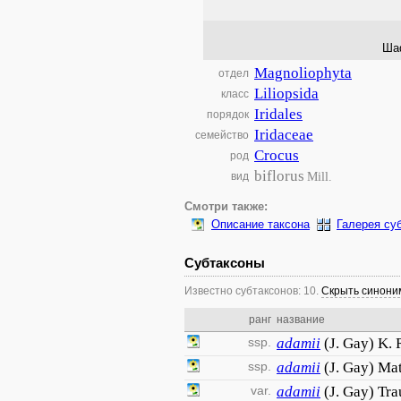
Ша
Magnoliophyta
отдел
Liliopsida
класс
Iridales
порядок
Iridaceae
семейство
Crocus
род
biflorus
Mill.
вид
Смотри также:
Описание таксона
Галерея су
Субтаксоны
Известно субтаксонов: 10.
Скрыть синон
ранг
название
ssp.
adamii
(J. Gay) K. 
ssp.
adamii
(J. Gay) Ma
var.
adamii
(J. Gay) Tra