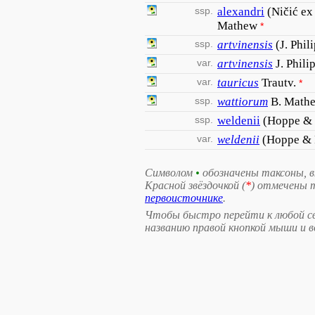
ssp.
alexandri
(Ničić ex
Mathew
*
ssp.
artvinensis
(J. Phi
var.
artvinensis
J. Phil
var.
tauricus
Trautv.
*
ssp.
wattiorum
B. Math
ssp.
weldenii
(Hoppe & F
var.
weldenii
(Hoppe & 
Символом
•
обозначены таксоны, 
Красной звёздочкой (
*
) отмечены 
первоисточнике
.
Чтобы быстро перейти к любой св
названию правой кнопкой мыши и 