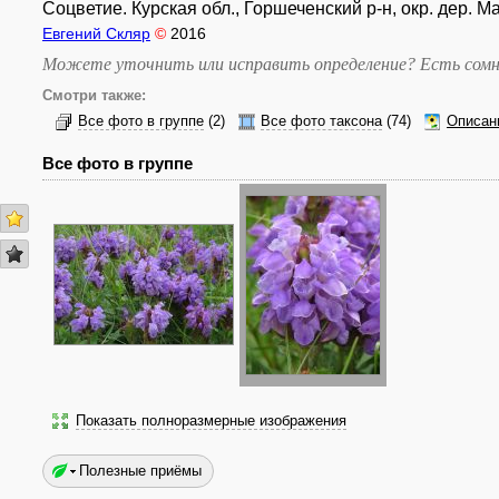
Соцветие. Курская обл., Горшеченский р-н, окр. дер. М
Евгений Скляр
©
2016
Можете уточнить или исправить определение? Есть сомн
Смотри также:
Все фото в группе
(2)
Все фото таксона
(74)
Описан
Все фото в группе
Показать полноразмерные изображения
Полезные приёмы