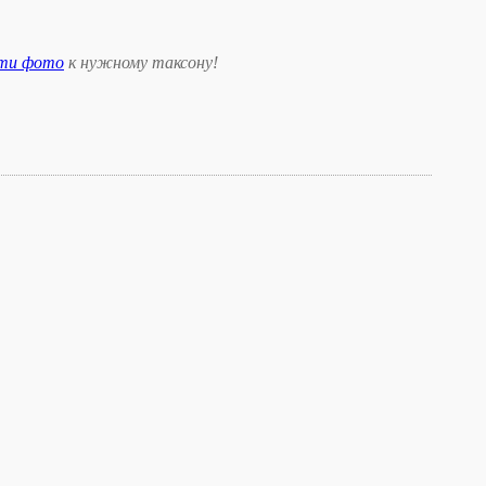
сти фото
к нужному таксону
!