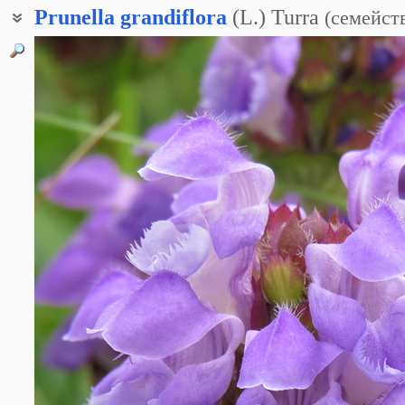
Prunella
grandiflora
(L.) Turra
(
семейст