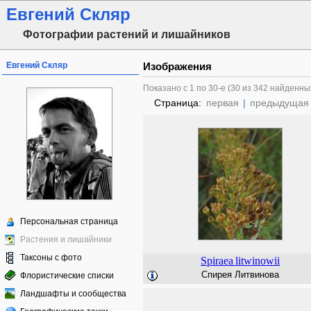
Евгений Скляр
Фотографии растений и лишайников
Евгений Скляр
Изображения
Показано с 1 по 30-е (30 из 342 найденны
Страница:
первая
|
предыдущая
Персональная страница
Растения и лишайники
Таксоны с фото
Spiraea
litwinowii
Спирея Литвинова
Флористические списки
Ландшафты и сообщества