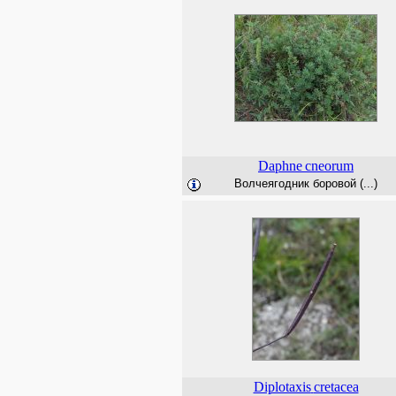
Daphne
cneorum
Волчеягодник боровой (...)
Diplotaxis
cretacea