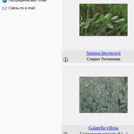
Географические точки
Связь по e-mail
Spiraea
litwinowii
Спирея Литвинова
Galatella
villosa
Солонечник мохнатый (...)