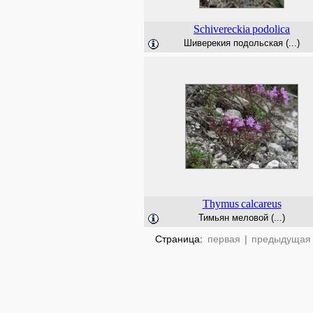
Schivereckia
podolica
Шиверекия подольская (...)
Thymus
calcareus
Тимьян меловой (...)
Страница:
первая
|
предыдущая