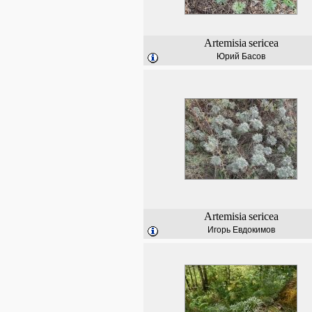
Artemisia
sericea
Юрий Басов
Artemisia
sericea
Игорь Евдокимов