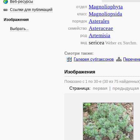
Веб-ресурсы
Magnoliophyta
отдел
Ссылки для публикаций
Magnoliopsida
класс
Изображения
Asterales
порядок
Asteraceae
семейство
Выбрать...
Artemisia
род
sericea
Weber ex Stechm.
вид
Смотри также:
Галерея субтаксонов
Перечен
Изображения
Показано с 1 по 30-е (30 из 75 найденных
Страница:
первая
|
предыдущая