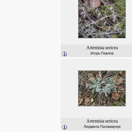
Artemisia
sericea
Игорь Павлов
Artemisia
sericea
Людмила Паламарчук