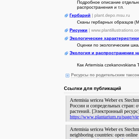
Подробное описание отдельны
распространения и т.п.
Гербарий
| plant.depo.msu.ru
Сканы гербарных образцов (
Рисунки
| www.plantillustrations.or
Экологические характеристики
Оценки по экологическим шк
Экология и распространение н
Как Artemisia czekanovskiana T
Ресурсы по родительским таксон
Ссылки для публикаций
Artemisia sericea Weber ex Stec
России и сопредельных стран: 
растений. [Электронный ресурс
https://www.plantarium.ru/page/vi
Artemisia sericea Weber ex Stechm. 
neighboring countries: open online 