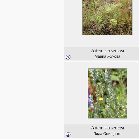
Artemisia
sericea
Мария Жукова
Artemisia
sericea
Лида Онищенко