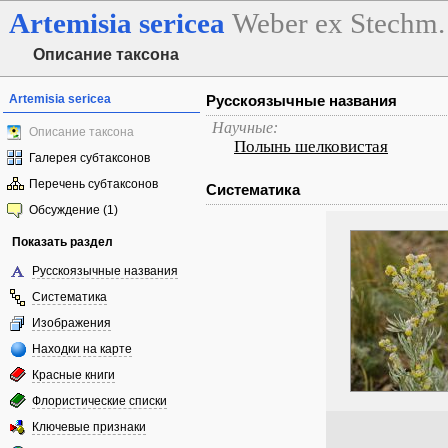
Artemisia
sericea
Weber ex Stechm.
Описание таксона
Artemisia sericea
Русскоязычные названия
Научные:
Описание таксона
Полынь шелковистая
Галерея субтаксонов
Перечень субтаксонов
Систематика
Обсуждение (1)
Показать раздел
Русскоязычные названия
Систематика
Изображения
Находки на карте
Красные книги
Флористические списки
Ключевые признаки