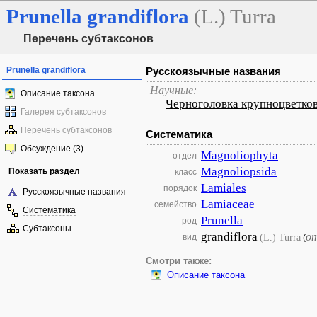
Prunella
grandiflora
(L.) Turra
Перечень субтаксонов
Prunella grandiflora
Русскоязычные названия
Научные:
Описание таксона
Черноголовка крупноцветко
Галерея субтаксонов
Перечень субтаксонов
Систематика
Обсуждение (3)
Magnoliophyta
отдел
Magnoliopsida
Показать раздел
класс
Lamiales
порядок
Русскоязычные названия
Lamiaceae
семейство
Систематика
Prunella
род
Субтаксоны
grandiflora
о
(L.) Turra
вид
(
Смотри также:
Описание таксона