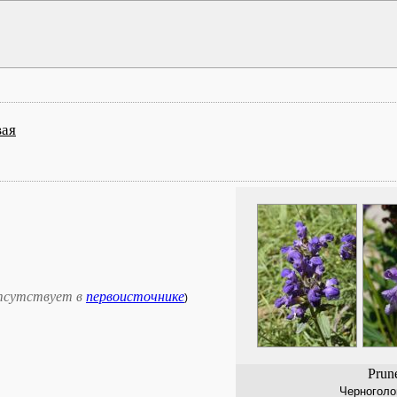
вая
тсутствует в
первоисточнике
)
Prune
Черноголо