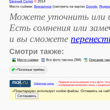
Евгений Скляр
©
2014
Место съёмки:
Внезапное
(смотреть на картах
Google
,
Яндек
Можете уточнить или и
Есть сомнения или зам
и вы сможете
перенест
Смотри также:
Место съёмки
Все фото таксона
(368)
Описание так
Полезные приёмы
Правила использования этого фото:
тол
Обратная связь
изображения возможно лишь с разреше
«Плантариум» использует cookie-файлы. Оставаясь на сайт
Соглашаюсь