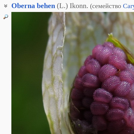
Oberna
behen
(L.) Ikonn.
(
семейство
Car
Оберна обыкновенная
Пустоягодник хлопушка
Смолёвка жилковатая
Смолёвка обыкновенная
Смолёвка Уоллича
Смолёвка хлопушка
Смолёвка широколистная
Хлопушка Уоллича