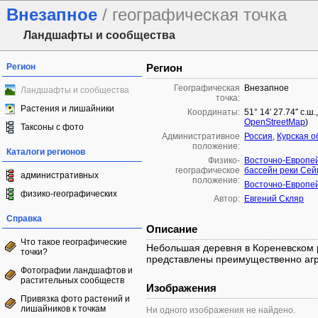
Внезапное
/ географическая точка
Ландшафты и сообщества
Регион
Регион
Географическая
Внезапное
Ландшафты и сообщества
точка:
Растения и лишайники
Координаты:
51° 14′ 27.74″ с.ш.
OpenStreetMap
)
Таксоны с фото
Административное
Россия
,
Курская о
положение:
Каталоги регионов
Физико-
Восточно-Европе
географическое
бассейн реки Сей
административных
положение:
Восточно-Европе
физико-географических
Автор:
Евгений Скляр
Справка
Описание
Что такое географические
Небольшая деревня в Кореневском р
точки?
представлены преимущественно аг
Фотографии ландшафтов и
растительных сообществ
Изображения
Привязка фото растений и
лишайников к точкам
Ни одного изображения не найдено.