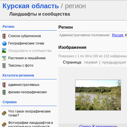
Курская область
/ регион
Ландшафты и сообщества
Регион
Регион
Административное положение:
Россия
,
К
Список субрегионов
Географические точки
Изображения
Ландшафты и сообщества
Показано с 1 по 30-е (30 из 132 найденны
Растения и лишайники
Страница:
первая
|
предыдущая
Таксоны с фото
Каталоги регионов
административных
физико-географических
Справка
Что такое географические
точки?
Фотографии ландшафтов и
Озеро Клюквенное
растительных сообществ