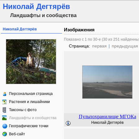
Николай Дегтярёв
Ландшафты и сообщества
Николай Дегтярёв
Изображения
Показано с 1 по 30-е (30 из 251 найденны
Страница:
первая
|
предыдущая
Персональная страница
Растения и лишайники
Таксоны с фото
Пульпохранилище МГОКа
Ландшафты и сообщества
Николай Дегтярёв
Географические точки
Веб-сайт