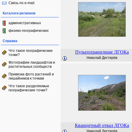
Связь по e-mail
Каталоги регионов
административных
физико-географических
Справка
Что такое географические
Пульпохранилище ЛГОКа
точки?
Николай Дегтярёв
Фотографии ландшафтов и
растительных сообществ
Привязка фото растений и
лишайников к точкам
Что такое разделяемые
географические точки?
Кварцитный отвал ЛГОКа
Николай Дегтярёв