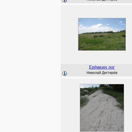
Ерёмкин лог
Николай Дегтярёв