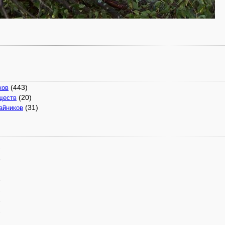
(443)
ков
(20)
ществ
(31)
айников