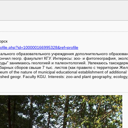
орск
rofile.php?id=100000166995328&ref=profile
ального образовательного учреждения дополнительного образова
кончил геогр. факультет КГУ. Интересы: зоо- и фитогеография, экол
оды" занимаюсь геологией и палеонтологией. Увлекаюсь таксидер
барных сборов свыше 7 тыс. листов (как правило с территории Жел
m of the nature of municipal educational establishment of additional f
nished geogr. Faculty KGU. Interests: zoo-and plant geography, ecology