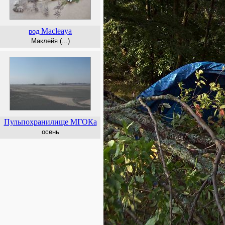
Macleaya
род
Маклейя (...)
Пульпохранилище МГОКа
осень