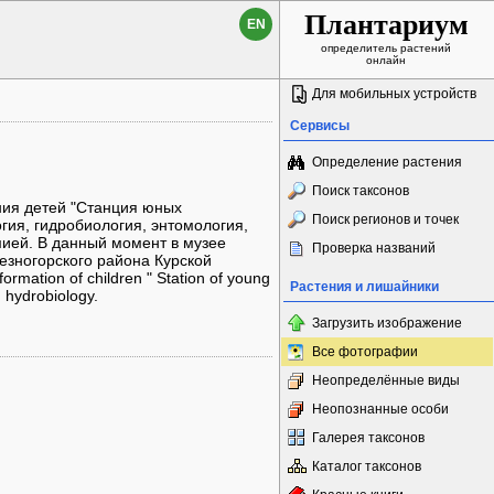
Плантариум
EN
определитель растений
онлайн
Для мобильных устройств
Сервисы
Определение растения
Поиск таксонов
ния детей "Станция юных
Поиск регионов и точек
огия, гидробиология, энтомология,
мией. В данный момент в музее
Проверка названий
езногорского района Курской
ormation of children " Station of young
Растения и лишайники
, hydrobiology.
Загрузить изображение
Все фотографии
Неопределённые виды
Неопознанные особи
Галерея таксонов
Каталог таксонов