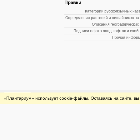
Правки
Категории русскоязычных наз
Определения растений и лишайников на
Описания географических 
Подписи к фото ландшафтов и сооб
Прочая информ
Обратная связь
«Плантариум» использует cookie-файлы. Оставаясь на сайте, вы