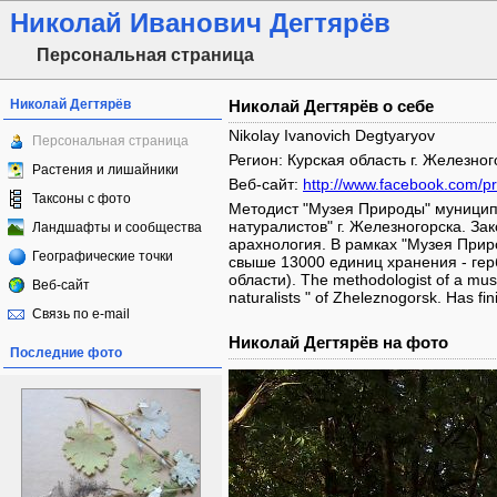
Николай Иванович Дегтярёв
Персональная страница
Николай Дегтярёв
Николай Дегтярёв о себе
Nikolay Ivanovich Degtyaryov
Персональная страница
Регион: Курская область г. Железног
Растения и лишайники
Веб-сайт:
http://www.facebook.com/p
Таксоны с фото
Методист "Музея Природы" муницип
натуралистов" г. Железногорска. За
Ландшафты и сообщества
арахнология. В рамках "Музея Прир
Географические точки
свыше 13000 единиц хранения - гер
области). The methodologist of a museu
Веб-сайт
naturalists " of Zheleznogorsk. Has fi
Связь по e-mail
Николай Дегтярёв на фото
Последние фото