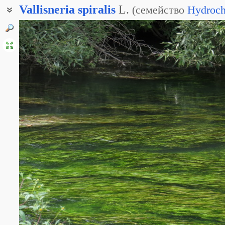
Vallisneria
spiralis
L.
(
семейство
Hydroch