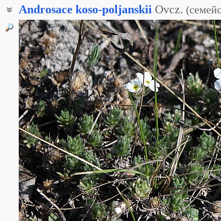
Androsace
koso-poljanskii
Ovcz.
(
семей