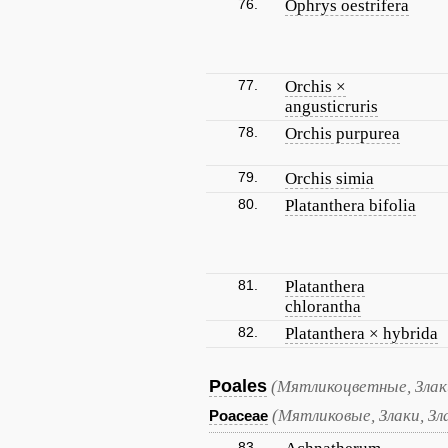
76.
Ophrys oestrifera
77.
Orchis ×
angusticruris
78.
Orchis purpurea
79.
Orchis simia
80.
Platanthera bifolia
81.
Platanthera
chlorantha
82.
Platanthera × hybrida
Poales
(Мятликоцветные, Злак
(Мятликовые, Злаки, Зл
Poaceae
83.