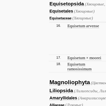
Equisetopsida
(Хвощовые,
Equisetales
(Хвощовые)
(Хвощовые)
Equisetaceae
16.
Equisetum arvense
17.
Equisetum × moorei
18.
Equisetum
ramosissimum
Magnoliophyta
(Цветко
Liliopsida
(Лилиопсиды, Лил
Amaryllidales
(Амариллисоцв
(Луковые)
Alliaceae