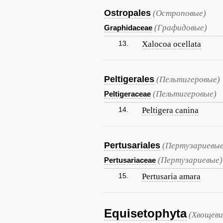
Ostropales
(Остроповые)
(Графидовые)
Graphidaceae
13.
Xalocoa ocellata
Peltigerales
(Пельтигеровые)
(Пельтигеровые)
Peltigeraceae
14.
Peltigera canina
Pertusariales
(Пертузариевые
(Пертузариевые)
Pertusariaceae
15.
Pertusaria amara
Equisetophyta
(Хвощеви