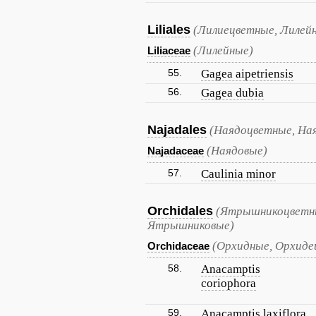
Liliales
(Лилиецветные, Лилей
(Лилейные)
Liliaceae
55.
Gagea aipetriensis
56.
Gagea dubia
Najadales
(Наядоцветные, На
(Наядовые)
Najadaceae
57.
Caulinia minor
Orchidales
(Ятрышникоцветны
Ятрышниковые)
(Орхидные, Орхиде
Orchidaceae
58.
Anacamptis
coriophora
59.
Anacamptis laxiflora