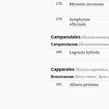
178.
Myosotis incrassata
179.
Symphytum
officinale
Campanulales
(Колокольчико
(Колокольчиковы
Campanulaceae
180.
Legousia hybrida
Capparales
(Каперсоцветные,
(Капустные, Брас
Brassicaceae
181.
Alliaria petiolata