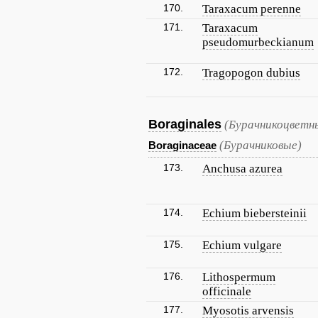
170.
Taraxacum perenne
171.
Taraxacum
pseudomurbeckianum
172.
Tragopogon dubius
Boraginales
(Бурачникоцветн
(Бурачниковые)
Boraginaceae
173.
Anchusa azurea
174.
Echium biebersteinii
175.
Echium vulgare
176.
Lithospermum
officinale
177.
Myosotis arvensis