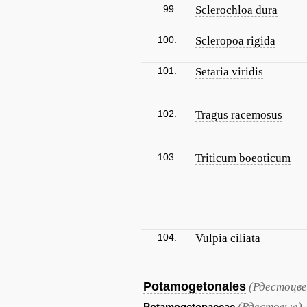
99.
Sclerochloa dura
100.
Scleropoa rigida
101.
Setaria viridis
102.
Tragus racemosus
103.
Triticum boeoticum
104.
Vulpia ciliata
Potamogetonales
(Рдестоцве
(Рдестовые)
Potamogetonaceae