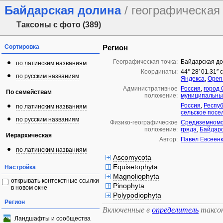
Байдарская долина
/ географическая
Таксоны с фото (389)
Сортировка
Регион
Географическая точка:
Байдарская д
по латинским названиям
Координаты:
44° 28′ 01.31″ 
по русским названиям
Яндекса
,
Open
Административное
Россия
,
город 
По семействам
положение:
муниципальный
Россия
,
Респу
по латинским названиям
сельское посе
по русским названиям
Физико-географическое
Средиземномо
положение:
гряда
,
Байдарс
Иерархическая
Автор:
Павел Евсеенк
по латинским названиям
Ascomycota
Equisetophyta
Настройка
Magnoliophyta
открывать контекстные ссылки
Pinophyta
в новом окне
Polypodiophyta
Регион
Включенные в
определитель
таксо
Ландшафты и сообщества