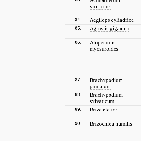
Achnatherum
virescens
84.
Aegilops cylindrica
85.
Agrostis gigantea
86.
Alopecurus
myosuroides
87.
Brachypodium
pinnatum
88.
Brachypodium
sylvaticum
89.
Briza elatior
90.
Brizochloa humilis