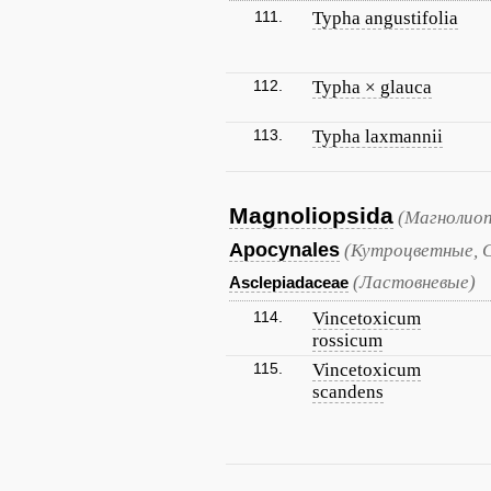
111.
Typha angustifolia
112.
Typha × glauca
113.
Typha laxmannii
Magnoliopsida
(Магнолиоп
Apocynales
(Кутроцветные, 
(Ластовневые)
Asclepiadaceae
114.
Vincetoxicum
rossicum
115.
Vincetoxicum
scandens