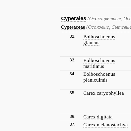
Cyperales
(Осокоцветные, Ос
(Осоковые, Сытевы
Cyperaceae
32.
Bolboschoenus
glaucus
33.
Bolboschoenus
maritimus
34.
Bolboschoenus
planiculmis
35.
Carex caryophyllea
36.
Carex digitata
37.
Carex melanostachya