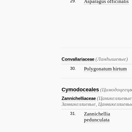
29.
Asparagus officinalis
(Ландышевые)
Convallariaceae
30.
Polygonatum hirtum
Cymodoceales
(Цимодоцеецв
(Цаникеллиевые,
Zannichelliaceae
Занникеллиевые, Цанникеллиевы
31.
Zannichellia
pedunculata