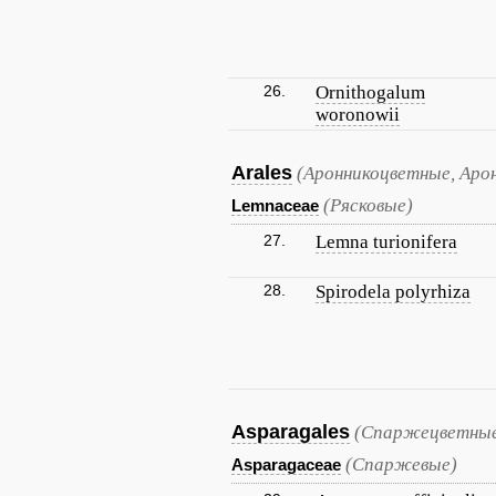
26.
Ornithogalum
woronowii
Arales
(Аронникоцветные, Аро
(Рясковые)
Lemnaceae
27.
Lemna turionifera
28.
Spirodela polyrhiza
Asparagales
(Спаржецветные
(Спаржевые)
Asparagaceae