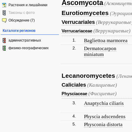
Ascomycota
(Аскомицет
Растения и лишайники
Eurotiomycetes
Таксоны с фото
(Эуроцио
Обсуждение (7)
Verrucariales
(Веррукариевые
(Веррукариевые)
Verrucariaceae
Каталоги регионов
1.
Bagliettoa marmorea
административных
2.
Dermatocarpon
физико-географических
miniatum
Lecanoromycetes
(Лека
Caliciales
(Калициевые)
(Фисциевые)
Physciaceae
3.
Anaptychia ciliaris
4.
Physcia adscendens
5.
Physconia distorta