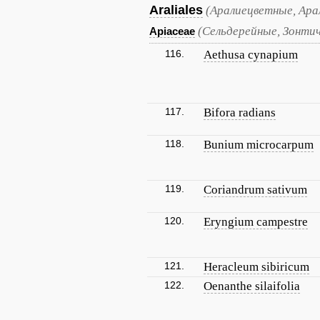
Araliales
(Аралиецветные, Ара
(Сельдерейные, Зонти
Apiaceae
116.
Aethusa cynapium
117.
Bifora radians
118.
Bunium microcarpum
119.
Coriandrum sativum
120.
Eryngium campestre
121.
Heracleum sibiricum
122.
Oenanthe silaifolia