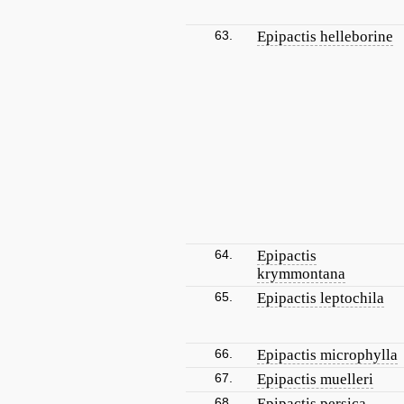
63.
Epipactis helleborine
64.
Epipactis
krymmontana
65.
Epipactis leptochila
66.
Epipactis microphylla
67.
Epipactis muelleri
68.
Epipactis persica