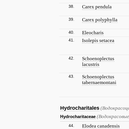
38.
Carex pendula
39.
Carex polyphylla
40.
Eleocharis
41.
Isolepis setacea
42.
Schoenoplectus
lacustris
43.
Schoenoplectus
tabernaemontani
Hydrocharitales
(Водокрасоц
(Водокрасовые
Hydrocharitaceae
44.
Elodea canadensis