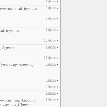
1 фото
•
2 фото
•
ачниковидный, Бурачок
3 фото
•
1 фото
•
ый, Бурачок
10 фото
•
1 фото
•
, Бурачок
25 фото
•
2 фото
•
Бурачок пустынный)
3 фото
•
4 фото
•
1 фото
•
1 фото
•
колосистый, Амарант
ыкновенная, Щирица