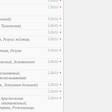
1 фото
•
7 фото
•
4 фото
•
левой)
2 фото
•
 Талиевская)
3 фото
•
2 фото
•
я, Резуха жёлтая,
4 фото
•
тная, Резуха
1 фото
•
расный, Земляничное
1 фото
•
льниковый,
евельниковая)
2 фото
•
ик, Лопушник большой)
2 фото
•
1 фото
•
, Аристолохия
н обыкновенный,
 трава, Рожальница,