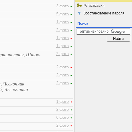
Регистрация
3 фото
•
Восстановление пароля
5 фото
•
1 фото
•
Поиск
2 фото
•
1 фото
•
1 фото
•
2 фото
•
орщинистая, Шток-
2 фото
•
2 фото
•
2 фото
•
а, Чесночник
й, Чесночница
1 фото
•
2 фото
•
6 фото
•
2 фото
•