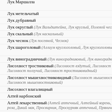
Лук Маршалла
Лук метельчатый
Лук дубравный
Лук округлый
(Лук Вальдштейна, Лук круглый, Полевой чес
Лук скальный
(Лук наскальный)
Лук чеснок
(Лук посевной, Чеснок)
Лук шароголовый
(Аллиум круглоголовый, Лук круглоголовы
Лук виноградничный
(Лук виноградниковый, Лук виноград
Лисохвост тростниковый
(Лисохвост вздутый, Лисохвост
Лисохвост ползучий, Лисохвост тростниковидный)
Лисохвост мышехвостниковидный
(Лисохвост мышехвос
Лисохвост мышехвостниковый)
Лисохвост влагалищный
Алтей нарбонский
Алтей лекарственный
(Алтей аптечный, Алтейный корень,
роза, Дикий мак, Просвирник, Проскурняк аптечный, Пряниче