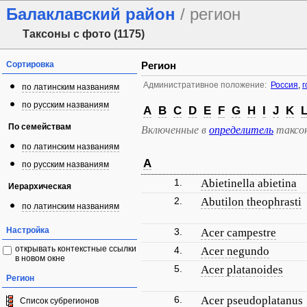
Балаклавский район
/ регион
Таксоны с фото (1175)
Сортировка
Регион
Административное положение:
Россия
,
г
по латинским названиям
по русским названиям
A
B
C
D
E
F
G
H
I
J
K
По семействам
Включенные в
определитель
таксо
по латинским названиям
A
по русским названиям
1.
Abietinella abietina
Иерархическая
2.
Abutilon theophrasti
по латинским названиям
Настройка
3.
Acer campestre
открывать контекстные ссылки
4.
Acer negundo
в новом окне
5.
Acer platanoides
Регион
6.
Acer pseudoplatanus
Список субрегионов