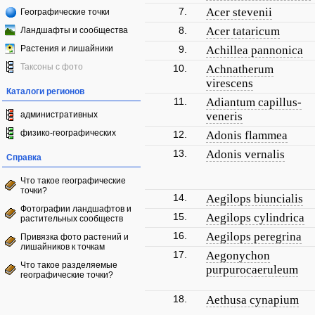
7.
Acer stevenii
Географические точки
8.
Acer tataricum
Ландшафты и сообщества
Растения и лишайники
9.
Achillea pannonica
Таксоны с фото
10.
Achnatherum
virescens
Каталоги регионов
11.
Adiantum capillus-
административных
veneris
физико-географических
12.
Adonis flammea
13.
Adonis vernalis
Справка
Что такое географические
точки?
14.
Aegilops biuncialis
Фотографии ландшафтов и
15.
Aegilops cylindrica
растительных сообществ
16.
Aegilops peregrina
Привязка фото растений и
лишайников к точкам
17.
Aegonychon
Что такое разделяемые
purpurocaeruleum
географические точки?
18.
Aethusa cynapium