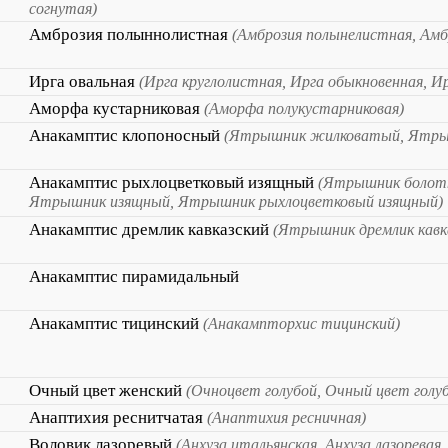
согнутая)
Амброзия полыннолистная
(Амброзия полынелистная, Амб
Ирга овальная
(Ирга круглолистная, Ирга обыкновенная, И
Аморфа кустарниковая
(Аморфа полукустарниковая)
Анакамптис клопоносный
(Ятрышник жилковатый, Ятры
Анакамптис рыхлоцветковый изящный
(Ятрышник болот
Ятрышник изящный, Ятрышник рыхлоцветковый изящный)
Анакамптис дремлик кавказский
(Ятрышник дремлик кавк
Анакамптис пирамидальный
Анакамптис тицинский
(Анакампторхис тицинский)
Очный цвет женский
(Очноцвет голубой, Очный цвет голу
Анаптихия реснитчатая
(Анаптихия ресничная)
Воловик лазоревый
(Анхуза итальянская, Анхуза лазоревая