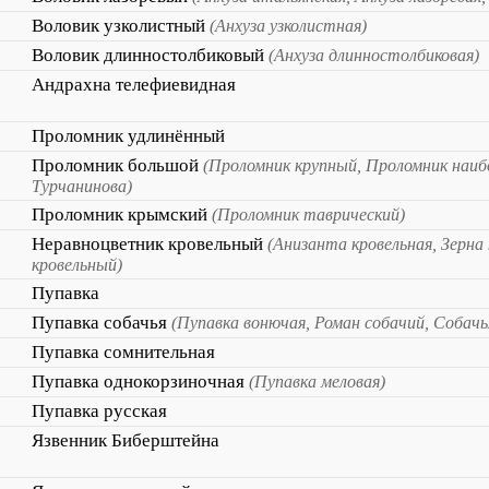
Воловик узколистный
(Анхуза узколистная)
Воловик длинностолбиковый
(Анхуза длинностолбиковая)
Андрахна телефиевидная
Проломник удлинённый
Проломник большой
(Проломник крупный, Проломник наиб
Турчанинова)
Проломник крымский
(Проломник таврический)
Неравноцветник кровельный
(Анизанта кровельная, Зерна
кровельный)
Пупавка
Пупавка собачья
(Пупавка вонючая, Роман собачий, Собач
Пупавка сомнительная
Пупавка однокорзиночная
(Пупавка меловая)
Пупавка русская
Язвенник Биберштейна