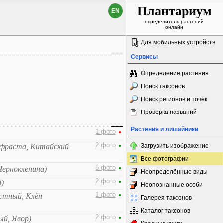
Плантариум
EN
определитель растений
онлайн
Для мобильных устройств
Сервисы
Определение растения
Поиск таксонов
Поиск регионов и точек
Проверка названий
Растения и лишайники
1 фото
•
2 фото
•
офраста, Китайский
Загрузить изображение
Все фотографии
5 фото
•
Чернокленина)
Неопределённые виды
2 фото
•
й)
Неопознанные особи
1 фото
•
стный, Клён
Галерея таксонов
Каталог таксонов
2 фото
•
ый, Явор)