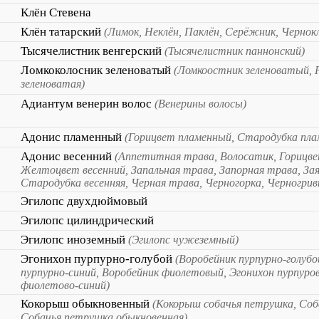
Клён Стевена
Клён татарский
(Лимок, Неклён, Паклён, Серёжник, Чернок
Тысячелистник венгерский
(Тысячелистник паннонский)
Ломкоколосник зеленоватый
(Ломкоостник зеленоватый, 
зеленоватая)
Адиантум венерин волос
(Венерины волосы)
Адонис пламенный
(Горицвет пламенный, Стародубка пла
Адонис весенний
(Аппетитная трава, Волосатик, Горицве
Желтоцвет весенний, Запальная трава, Запорная трава, Зая
Стародубка весенняя, Черная трава, Черногорка, Черногривк
Эгилопс двухдюймовый
Эгилопс цилиндрический
Эгилопс иноземный
(Эгилопс чужеземный)
Эгонихон пурпурно-голубой
(Воробейник пурпурно-голубо
пурпурно-синий, Воробейник фиолетовый, Эгонихон пурпуро
фиолетово-синий)
Кокорыш обыкновенный
(Кокорыш собачья петрушка, Соб
Собачья петрушка обыкновенная)