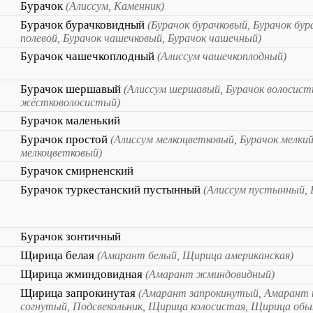
Бурачок
(Алиссум, Каменник)
Бурачок бурачковидный
(Бурачок бурачковый, Бурачок бур
полевой, Бурачок чашечковый, Бурачок чашечный)
Бурачок чашечкоплодный
(Алиссум чашечкоплодный)
Бурачок шершавый
(Алиссум шершавый, Бурачок волосист
жёстковолосистый)
Бурачок маленький
Бурачок простой
(Алиссум мелкоцветковый, Бурачок мелкий
мелкоцветковый)
Бурачок смирненский
Бурачок туркестанский пустынный
(Алиссум пустынный, 
Бурачок зонтичный
Щирица белая
(Амарант белый, Щирица американская)
Щирица жминдовидная
(Амарант жминдовидный)
Щирица запрокинутая
(Амарант запрокинутый, Амарант 
согнутый, Подсвекольник, Щирица колосистая, Щирица об