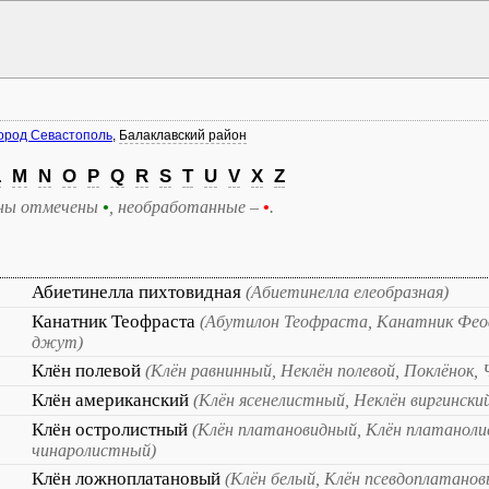
ород Севастополь
,
Балаклавский район
L
M
N
O
P
Q
R
S
T
U
V
X
Z
ны отмечены
•
, необработанные –
•
.
Абиетинелла пихтовидная
(Абиетинелла елеобразная)
Канатник Теофраста
(Абутилон Теофраста, Канатник Фе
джут)
Клён полевой
(Клён равнинный, Неклён полевой, Поклёнок, 
Клён американский
(Клён ясенелистный, Неклён виргински
Клён остролистный
(Клён платановидный, Клён платаноли
чинаролистный)
Клён ложноплатановый
(Клён белый, Клён псевдоплатанов