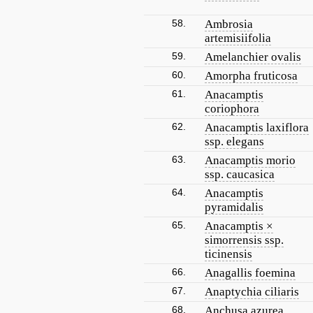
58.
Ambrosia
artemisiifolia
59.
Amelanchier ovalis
60.
Amorpha fruticosa
61.
Anacamptis
coriophora
62.
Anacamptis laxiflora
ssp. elegans
63.
Anacamptis morio
ssp. caucasica
64.
Anacamptis
pyramidalis
65.
Anacamptis ×
simorrensis ssp.
ticinensis
66.
Anagallis foemina
67.
Anaptychia ciliaris
68.
Anchusa azurea