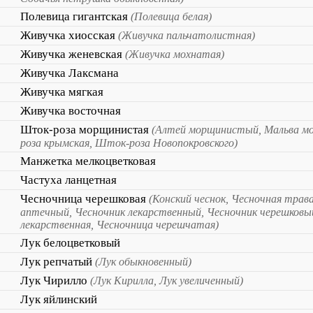
Полевица гигантская
(Полевица белая)
Живучка хиосская
(Живучка пальчатолистная)
Живучка женевская
(Живучка мохнатая)
Живучка Лаксмана
Живучка мягкая
Живучка восточная
Шток-роза морщинистая
(Алтей морщинистый, Мальва м
роза крымская, Шток-роза Новопокровского)
Манжетка мелкоцветковая
Частуха ланцетная
Чесночница черешковая
(Конский чеснок, Чесночная трав
аптечный, Чесночник лекарственный, Чесночник черешковы
лекарственная, Чесночница черешчатая)
Лук белоцветковый
Лук репчатый
(Лук обыкновенный)
Лук Чирилло
(Лук Кирилла, Лук увеличенный)
Лук яйлинский