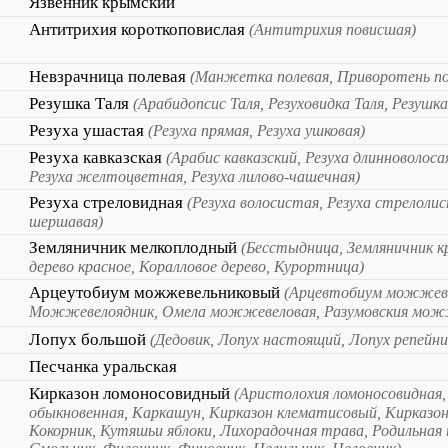
Язвенник крымский
Антитрихия короткоповислая
(Антитрихия повисшая)
Невзрачница полевая
(Манжетка полевая, Приворотень по
Резушка Таля
(Арабидопсис Таля, Резуховидка Таля, Резушка
Резуха ушастая
(Резуха прямая, Резуха ушковая)
Резуха кавказская
(Арабис кавказский, Резуха длинноволоса
Резуха желтоцветная, Резуха лилово-чашечная)
Резуха стреловидная
(Резуха волосистая, Резуха стрелолис
шершавая)
Земляничник мелкоплодный
(Бесстыдница, Земляничник к
дерево красное, Коралловое дерево, Курортница)
Арцеутобиум можжевельниковый
(Арцевтобиум можжеве
Можжевелоядник, Омела можжевеловая, Разумовския можж
Лопух большой
(Дедовик, Лопух настоящий, Лопух репейн
Песчанка уральская
Кирказон ломоносовидный
(Аристолохия ломоносовидная
обыкновенная, Каркашун, Кирказон клематисовый, Кирказо
Кокорник, Кутяшьи яблоки, Лихорадочная трава, Родильная