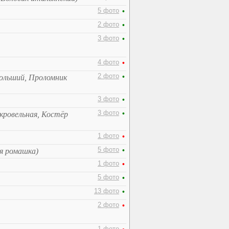
5 фото
•
2 фото
•
3 фото
•
4 фото
•
2 фото
•
ольший, Проломник
3 фото
•
3 фото
•
 кровельная, Костёр
1 фото
•
5 фото
•
ья ромашка)
1 фото
•
5 фото
•
13 фото
•
2 фото
•