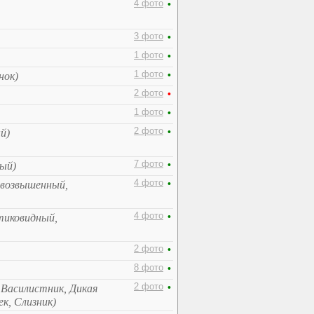
4 фото
•
3 фото
•
1 фото
•
1 фото
•
нок)
2 фото
•
1 фото
•
2 фото
•
й)
7 фото
•
ный)
4 фото
•
 возвышенный,
4 фото
•
тиковидный,
2 фото
•
8 фото
•
2 фото
•
 Василистник, Дикая
к, Слизник)