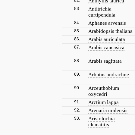
82.
Anthyllis taurica
83.
Antitrichia
curtipendula
84.
Aphanes arvensis
85.
Arabidopsis thaliana
86.
Arabis auriculata
87.
Arabis caucasica
88.
Arabis sagittata
89.
Arbutus andrachne
90.
Arceuthobium
oxycedri
91.
Arctium lappa
92.
Arenaria uralensis
93.
Aristolochia
clematitis