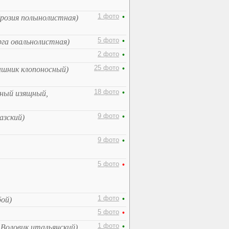
1 фото
•
розия полынолистная)
5 фото
•
рга овальнолистная)
2 фото
•
25 фото
•
шник клопоносный)
18 фото
•
ный изящный,
9 фото
•
азский)
9 фото
•
5 фото
•
1 фото
•
бой)
5 фото
•
1 фото
•
, Воловик итальянский)