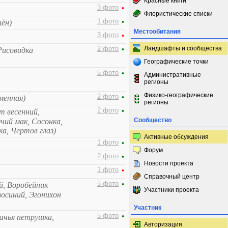
Красные книги
3 фото
•
Флористические списки
1 фото
•
лён)
Местообитания
3 фото
•
Ландшафты и сообщества
2 фото
•
Рисовидка
Географические точки
5 фото
•
Административные
регионы
Физико-географические
2 фото
•
менная)
регионы
2 фото
•
т весенний,
Сообщество
чий мак, Сосонка,
а, Чертов глаз)
Активные обсуждения
1 фото
•
Форум
2 фото
•
Новости проекта
1 фото
•
Справочный центр
5 фото
•
й, Воробейник
Участники проекта
восиний, Эгонихон
Участник
5 фото
•
ачья петрушка,
Авторизация