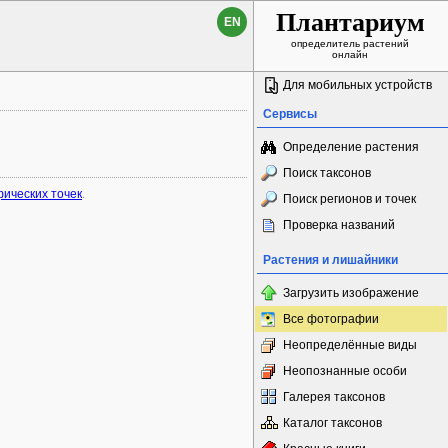
Плантариум
EN
определитель растений
онлайн
Для мобильных устройств
Сервисы
Определение растения
Поиск таксонов
фических точек
.
Поиск регионов и точек
Проверка названий
Растения и лишайники
Загрузить изображение
Все фотографии
Неопределённые виды
Неопознанные особи
Галерея таксонов
Каталог таксонов