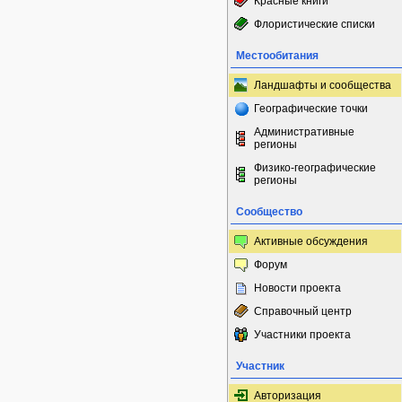
Красные книги
Флористические списки
Местообитания
Ландшафты и сообщества
Географические точки
Административные
регионы
Физико-географические
регионы
Сообщество
Активные обсуждения
Форум
Новости проекта
Справочный центр
Участники проекта
Участник
Авторизация