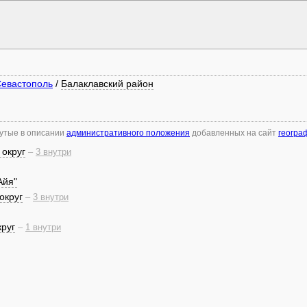
Севастополь
/
Балаклавский район
нутые в описании
административного положения
добавленных на сайт
геогра
округ
–
3 внутри
Айя"
округ
–
3 внутри
руг
–
1 внутри