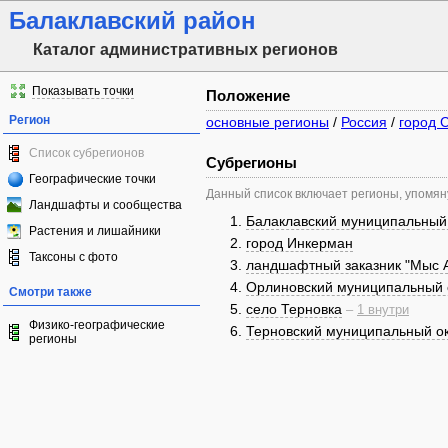
Балаклавский район
Каталог административных регионов
Показывать точки
Положение
Регион
основные регионы
/
Россия
/
город 
Список субрегионов
Субрегионы
Географические точки
Данный список включает регионы, упомя
Ландшафты и сообщества
Балаклавский муниципальный 
Растения и лишайники
город Инкерман
Таксоны с фото
ландшафтный заказник "Мыс 
Орлиновский муниципальный 
Смотри также
село Терновка
–
1 внутри
Физико-географические
Терновский муниципальный ок
регионы