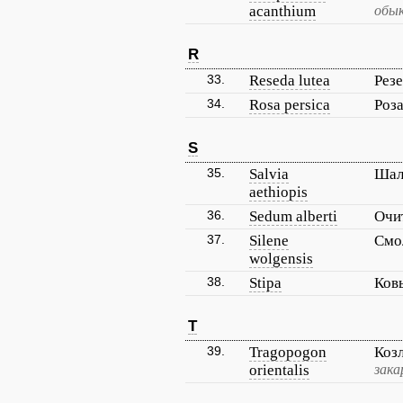
acanthium
обык
R
33.
Reseda lutea
Резе
34.
Rosa persica
Роз
S
35.
Salvia
Шал
aethiopis
36.
Sedum alberti
Очи
37.
Silene
Смо
wolgensis
38.
Stipa
Ков
T
39.
Tragopogon
Коз
orientalis
зака