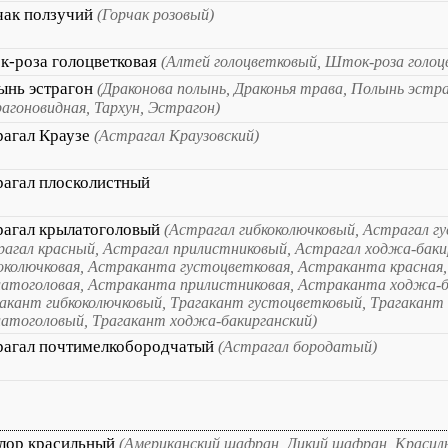
чак ползучий
(Горчак розовый)
к-роза голоцветковая
(Алтей голоцветковый, Шток-роза голоц
ынь эстрагон
(Драконова полынь, Драконья трава, Полынь эстр
агоновидная, Тархун, Эстрагон)
рагал Краузе
(Астрагал Краузовский)
рагал плосколистный
рагал крылатоголовый
(Астрагал гибкоколючковый, Астрагал г
агал красный, Астрагал прилистниковый, Астрагал ходжа-бак
околючковая, Астраканта густоцветковая, Астраканта красная
атоголовая, Астраканта прилистниковая, Астраканта ходжа-б
акант гибкоколючковый, Трагакант густоцветковый, Трагакант
атоголовый, Трагакант ходжа-бакирганский)
рагал почтимелкобородчатый
(Астрагал бородатый)
лор красильный
(Американский шафран, Дикий шафран, Красил