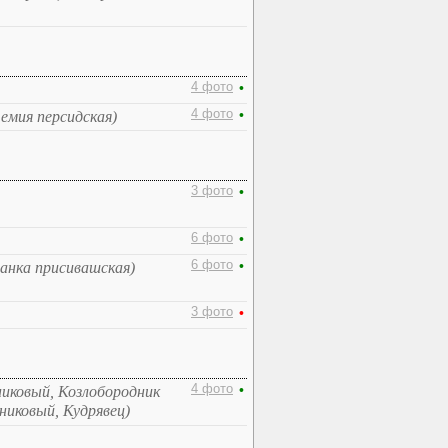
4 фото
•
4 фото
•
емия персидская)
3 фото
•
6 фото
•
6 фото
•
анка присивашская)
3 фото
•
4 фото
•
иковый, Козлобородник
никовый, Кудрявец)