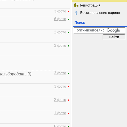
Регистрация
3 фото
•
Восстановление пароля
6 фото
•
Поиск
2 фото
•
3 фото
•
3 фото
•
полубородатый)
3 фото
•
2 фото
•
1 фото
•
6 фото
•