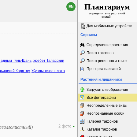
Плантариум
EN
определитель растений
онлайн
Для мобильных устройств
Сервисы
Определение растения
Поиск таксонов
падный Тянь-Шань
,
хребет Таласский
Поиск регионов и точек
Проверка названий
ьинский Каратау
,
Жуалынское плато
Растения и лишайники
Загрузить изображение
Все фотографии
Неопределённые виды
Неопознанные особи
Галерея таксонов
2 фото
•
аволголистный)
Каталог таксонов