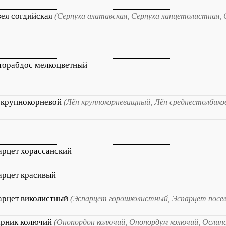
зея согдийская
(Серпуха алатавская, Серпуха ланцетолистная, 
торабдос мелкоцветный
 крупнокорневой
(Лён крупнокорневищный, Лён среднестолбико
арцет хорассанский
арцет красивый
арцет виколистный
(Эспарцет горошколистный, Эспарцет посе
арник колючий
(Онопордон колючий, Онопордум колючий, Ослин