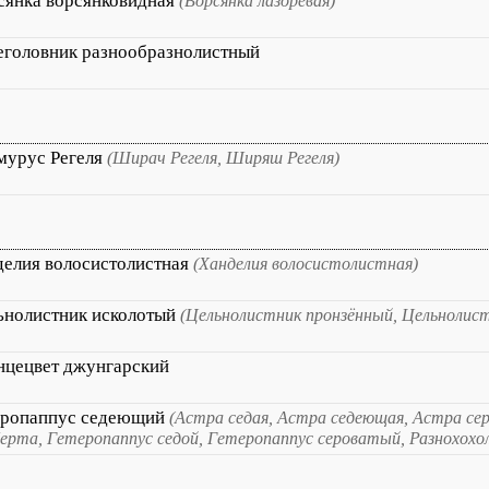
сянка ворсянковидная
(Ворсянка лазоревая)
еголовник разнообразнолистный
мурус Регеля
(Ширач Регеля, Ширяш Регеля)
делия волосистолистная
(Ханделия волосистолистная)
ьнолистник исколотый
(Цельнолистник пронзённый, Цельнолист
нцецвет джунгарский
еропаппус седеющий
(Астра седая, Астра седеющая, Астра се
ерта, Гетеропаппус седой, Гетеропаппус сероватый, Разнохохо