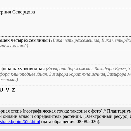
ерния Северцова
ошек четырёхсемянный
(Вика четырёхсеменная, Вика четырёх
рёхсеменной)
ифора пахучковидная
(Зизифора боржомская, Зизифора Бунге, З
фора клиноподиевидная, Зизифора короткочашечная, Зизифора м
менская)
U
V
Z
ная степь [географическая точка: таксоны с фото] // Плантари
й онлайн атлас и определитель растений. [Электронный ресурс]
strated/point/652.html
(дата обращения: 08.08.2026).