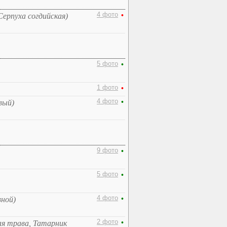
4 фото
•
Серпуха согдийская)
5 фото
•
1 фото
•
4 фото
•
вый)
9 фото
•
5 фото
•
4 фото
•
вной)
2 фото
•
ая трава, Татарник