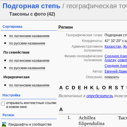
Подгорная степь
/ географическая то
Таксоны с фото (42)
Сортировка
Регион
Географическая точка:
Подгорная ст
по латинским названиям
Координаты:
42° 32′ 20″ с.
по русским названиям
Административное
Казахстан
,
Жа
положение:
По семействам
Физико-географическое
Средняя Азия
положение:
Алатау
,
север
по латинским названиям
Средняя Азия
по русским названиям
Автор:
Евгений Давк
Иерархическая
Описание:
показать
по латинским названиям
A
C
D
E
H
K
L
O
R
S
T
Настройка
Включенные в
определитель
таксо
открывать контекстные ссылки
в новом окне
A
Регион
1.
Achillea
Тыс
filipendulina
Ландшафты и сообщества