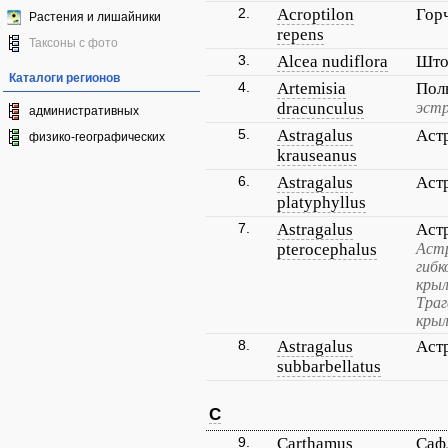
2.
Acroptilon
Гор
Растения и лишайники
repens
Таксоны с фото
3.
Alcea nudiflora
Што
Каталоги регионов
4.
Artemisia
Пол
dracunculus
эстр
административных
5.
Astragalus
Аст
физико-географических
krauseanus
6.
Astragalus
Аст
platyphyllus
7.
Astragalus
Аст
pterocephalus
Астр
гибк
крыл
Траг
крыл
8.
Astragalus
Аст
subbarbellatus
C
9.
Carthamus
Саф