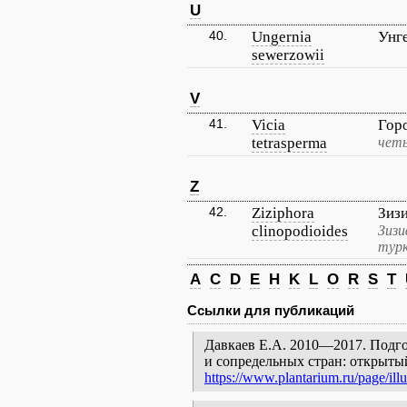
U
40.
Ungernia
Унг
sewerzowii
V
41.
Vicia
Гор
tetrasperma
четы
Z
42.
Ziziphora
Зиз
clinopodioides
Зизи
турк
A
C
D
E
H
K
L
O
R
S
T
Ссылки для публикаций
Давкаев Е.А. 2010—2017. Подгор
и сопредельных стран: открыты
https://www.plantarium.ru/page/illu