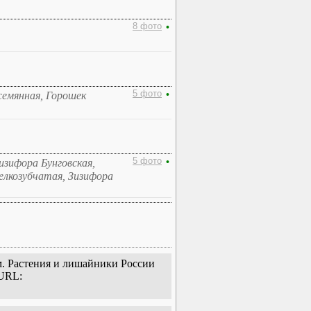
8 фото
•
5 фото
•
семянная, Горошек
5 фото
•
изифора Бунговская,
елкозубчатая, Зизифора
ум. Растения и лишайники России
 URL: