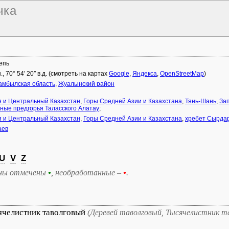
чка
епь
ш., 70° 54′ 20″ в.д. (смотреть на картах
Google
,
Яндекса
,
OpenStreetMap
)
мбылская область
,
Жуалынский район
 и Центральный Казахстан
,
Горы Средней Азии и Казахстана
,
Тянь-Шань
,
За
ные предгорья Таласского Алатау
;
 и Центральный Казахстан
,
Горы Средней Азии и Казахстана
,
хребет Сырдар
аев
U
V
Z
ны отмечены
•
, необработанные –
•
.
ячелистник таволговый
(Деревей таволговый, Тысячелистник т