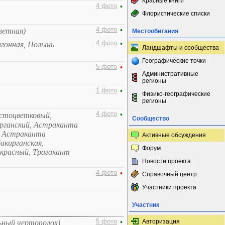
Красные книги
4 фото
•
Флористические списки
4 фото
•
ветная)
Местообитания
4 фото
•
агонная, Полынь
Ландшафты и сообщества
Географические точки
5 фото
•
Административные
регионы
1 фото
•
Физико-географические
регионы
4 фото
•
устоцветковый,
Сообщество
ирганский, Астраканта
, Астраканта
Активные обсуждения
акирганская,
Форум
 красный, Трагакант
Новости проекта
4 фото
•
Справочный центр
Участники проекта
Участник
5 фото
•
Авторизация
ьный чертополох)