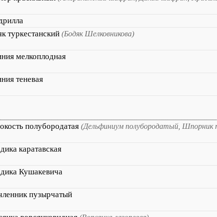
дрилла
як туркестанский
(Бодяк Шелковникова)
иния мелкоплодная
иния теневая
окость полубородатая
(Дельфиниум полубородатый, Шпорник 
дика каратавская
здика Кушакевича
членник пузырчатый