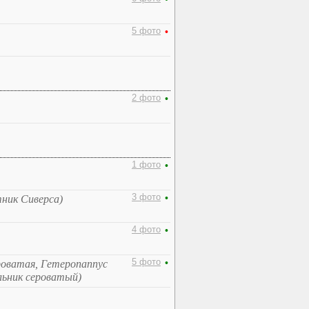
5 фото
•
2 фото
•
1 фото
•
3 фото
•
ник Сиверса)
4 фото
•
5 фото
•
роватая, Гетеропаппус
льник сероватый)