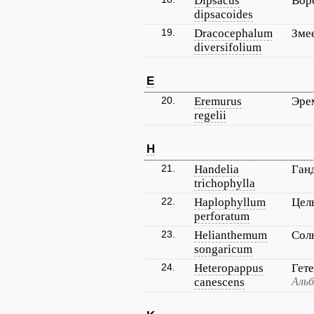
Dipsacus
Вор
dipsacoides
19.
Dracocephalum
Зме
diversifolium
E
20.
Eremurus
Эре
regelii
H
21.
Handelia
Ган
trichophylla
22.
Haplophyllum
Цел
perforatum
23.
Helianthemum
Сол
songaricum
24.
Heteropappus
Гет
canescens
Альб