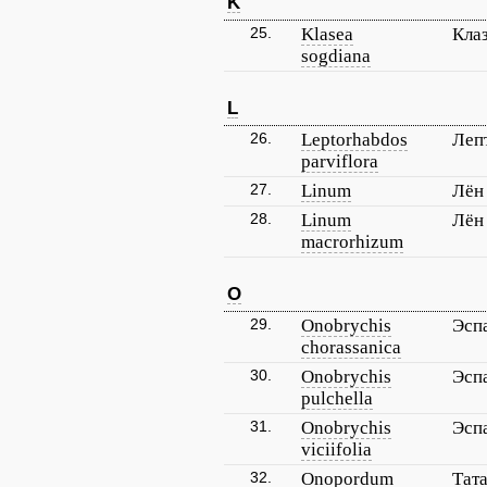
K
25.
Klasea
Кла
sogdiana
L
26.
Leptorhabdos
Леп
parviflora
27.
Linum
Лён
28.
Linum
Лён
macrorhizum
O
29.
Onobrychis
Эсп
chorassanica
30.
Onobrychis
Эсп
pulchella
31.
Onobrychis
Эсп
viciifolia
32.
Onopordum
Тат