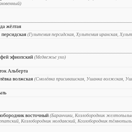
новенный)
да жёлтая
а персидская
(Гультемия персидская, Хультемия иранская, Хульт
фей эфиопский
(Медвежье ухо)
ток Альберта
лёвка волжская
(Смолёвка присивашская, Ушанка волжская, Уш
ыль
лобородник восточный
(Баранчики, Козлобородник желтопыльн
рпатский, Козлобородник молдавский, Козлобородник тёмнопыль