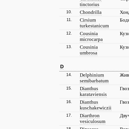
tinctorius
10.
Chondrilla
Хон
11.
Cirsium
Бод
turkestanicum
12.
Cousinia
Куз
microcarpa
13.
Cousinia
Куз
umbrosa
D
14.
Delphinium
Жив
semibarbatum
15.
Dianthus
Гвоз
karataviensis
16.
Dianthus
Гво
kuschakewiczii
17.
Diarthron
Дву
vesiculosum
18.