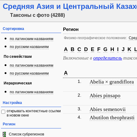
Средняя Азия и Центральный Казах
Таксоны с фото (4288)
Сортировка
Регион
Физико-географическое положение:
Сред
по латинским названиям
по русским названиям
A
B
C
D
E
F
G
H
I
J
K
По семействам
Включенные в
определитель
таксо
по латинским названиям
A
по русским названиям
1.
Abelia × grandiflora
Иерархическая
по латинским названиям
2.
Abies pinsapo
Настройка
3.
Abies semenovii
открывать контекстные ссылки
в новом окне
4.
Abutilon theophrasti
Регион
Список субрегионов