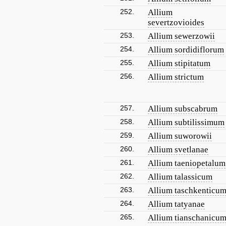
252.
Allium
severtzovioides
253.
Allium sewerzowii
254.
Allium sordidiflorum
255.
Allium stipitatum
256.
Allium strictum
257.
Allium subscabrum
258.
Allium subtilissimum
259.
Allium suworowii
260.
Allium svetlanae
261.
Allium taeniopetalum
262.
Allium talassicum
263.
Allium taschkenticu
264.
Allium tatyanae
265.
Allium tianschanicu