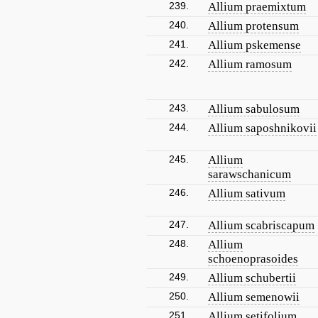
239.
Allium praemixtum
240.
Allium protensum
241.
Allium pskemense
242.
Allium ramosum
243.
Allium sabulosum
244.
Allium saposhnikovii
245.
Allium
sarawschanicum
246.
Allium sativum
247.
Allium scabriscapum
248.
Allium
schoenoprasoides
249.
Allium schubertii
250.
Allium semenowii
251.
Allium setifolium