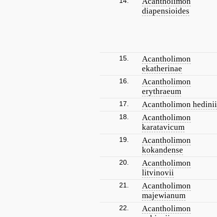
14.
Acantholimon
diapensioides
15.
Acantholimon
ekatherinae
16.
Acantholimon
erythraeum
17.
Acantholimon hedinii
18.
Acantholimon
karatavicum
19.
Acantholimon
kokandense
20.
Acantholimon
litvinovii
21.
Acantholimon
majewianum
22.
Acantholimon