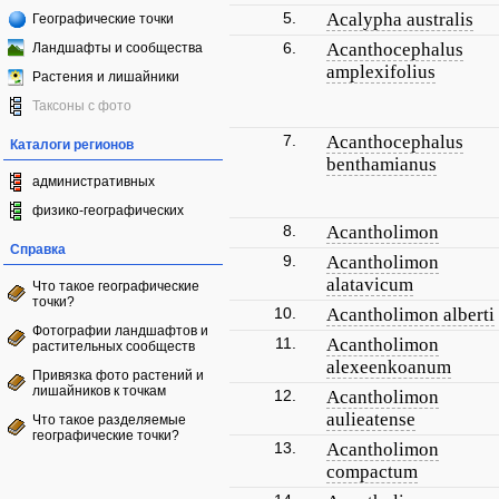
5.
Acalypha australis
Географические точки
6.
Acanthocephalus
Ландшафты и сообщества
amplexifolius
Растения и лишайники
Таксоны с фото
7.
Acanthocephalus
Каталоги регионов
benthamianus
административных
физико-географических
8.
Acantholimon
Справка
9.
Acantholimon
alatavicum
Что такое географические
точки?
10.
Acantholimon alberti
Фотографии ландшафтов и
11.
Acantholimon
растительных сообществ
alexeenkoanum
Привязка фото растений и
лишайников к точкам
12.
Acantholimon
aulieatense
Что такое разделяемые
географические точки?
13.
Acantholimon
compactum