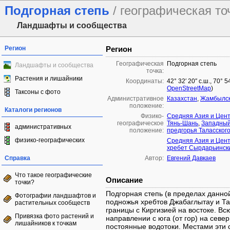
Подгорная степь
/ географическая то
Ландшафты и сообщества
Регион
Регион
Географическая
Подгорная степь
Ландшафты и сообщества
точка:
Растения и лишайники
Координаты:
42° 32′ 20″ с.ш., 70° 
OpenStreetMap
)
Таксоны с фото
Административное
Казахстан
,
Жамбылск
положение:
Каталоги регионов
Физико-
Средняя Азия и Цен
географическое
Тянь-Шань
,
Западный
административных
положение:
предгорья Таласског
физико-географических
Средняя Азия и Цен
хребет Сырдарьинск
Справка
Автор:
Евгений Давкаев
Что такое географические
Описание
точки?
Подгорная степь (в пределах данно
Фотографии ландшафтов и
подножья хребтов Джабаглытау и Та
растительных сообществ
границы с Киргизией на востоке. В
Привязка фото растений и
направлении с юга (от гор) на севе
лишайников к точкам
постоянные водотоки. Местами эти