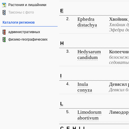
Растения и лишайники
E
Таксоны с фото
2.
Ephedra
Хвойник
Каталоги регионов
distachya
Хвойник д
Эфедра дв
административных
физико-географических
H
3.
Hedysarum
Копеечн
candidum
белоснежн
седоваты
I
4.
Inula
Девясил
conyza
Девясил б
L
5.
Limodorum
Лимодор
abortivum
C
E
H
I
L