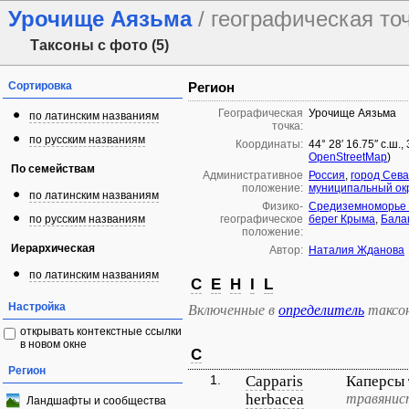
Урочище Аязьма
/ географическая то
Таксоны с фото (5)
Сортировка
Регион
Географическая
Урочище Аязьма
по латинским названиям
точка:
по русским названиям
Координаты:
44° 28′ 16.75″ с.ш.,
OpenStreetMap
)
По семействам
Административное
Россия
,
город Сев
положение:
муниципальный ок
по латинским названиям
Физико-
Средиземноморье 
по русским названиям
географическое
берег Крыма
,
Бала
положение:
Иерархическая
Автор:
Наталия Жданова
по латинским названиям
C
E
H
I
L
Настройка
Включенные в
определитель
таксо
открывать контекстные ссылки
в новом окне
C
Регион
1.
Capparis
Каперсы
herbacea
травянис
Ландшафты и сообщества