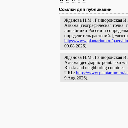
Ссылки для публикаций
Жданова Н.М., Гайворонская И
Аязьма [географическая точка: т
лишайники России и сопредельн
определитель растений. [Элект
https://www.plantarium.ru/page/illu
09.08.2026).
Жданова Н.М., Гайворонская И
Аязьма [geographic point: taxa with
Russia and neighboring countries: o
URL:
https://www.plantarium.ru/la
9 Aug 2026).