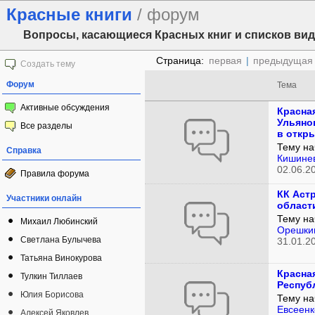
Красные книги
/ форум
Вопросы, касающиеся Красных книг и списков ви
Страница:
первая
|
предыдущая
Создать тему
Форум
Тема
Активные обсуждения
Красная
Ульяно
Все разделы
в откр
Тему на
Справка
Кишине
02.06.2
Правила форума
КК Аст
Участники онлайн
област
Тему на
Михаил Любинский
Орешки
Светлана Булычева
31.01.2
Татьяна Винокурова
Красная
Тулкин Тиллаев
Респуб
Юлия Борисова
Тему на
Евсеенк
Алексей Яковлев