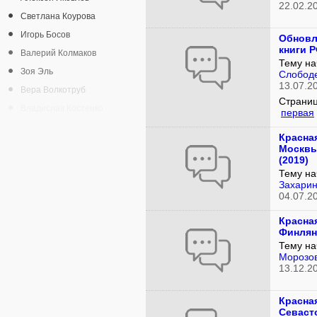
22.02.2
Светлана Коурова
Игорь Босов
Обновл
книги 
Валерий Колмаков
Тему на
Зоя Эль
Слобод
13.07.2
Вера Волкотруб
Страниц
Владислав Костенко
первая
Красная
Москвы,
(2019)
Тему на
Захарин
04.07.2
Красная
Финлян
Тему на
Морозо
13.12.2
Красная
Севаст