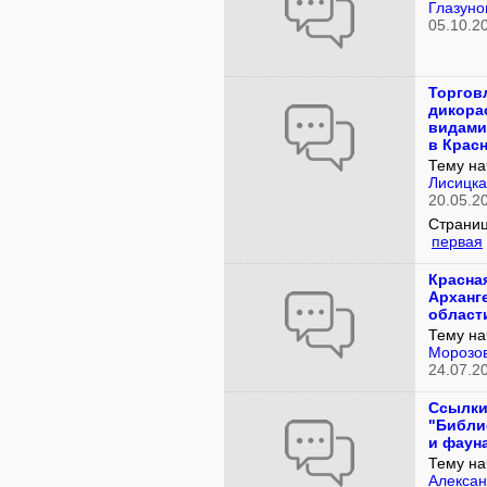
Глазуно
05.10.2
Торгов
дикора
видами
в Крас
Тему на
Лисицк
20.05.2
Страниц
первая
Красная
Арханг
област
Тему на
Морозо
24.07.2
Ссылки
"Библи
и фаун
Тему на
Алексан