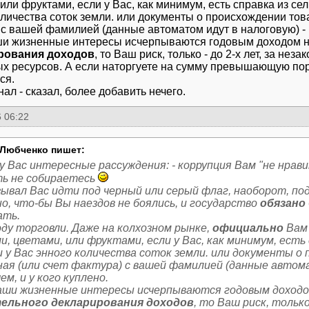
или фруктами, если у Вас, как минимум, есть справка из сел
оличества соток земли. или документы о происхождении това
 с вашей фамилией (данные автоматом идут в налоговую) - гд
и жизненные интересы исчерпываются годовым доходом 
рования доходов
, то Ваш риск, только - до 2-х лет, за не
х ресурсов. А если наторгуете на сумму превышающую пор
ся.
нал - сказал, более добавить нечего.
 06:22
Любченко пишет:
у Вас интересные рассуждения: - коррупция Вам "не нрави
ь не собираетесь
зывал Вас идти под черный или серый флаг, наоборот, по
о, что-бы Вы наездов не боялись, и государство
обязано
ть.
оду торговли. Даже на колхозном рынке,
официально
Вам 
, цветами, или фруктами, если у Вас, как минимум, есть 
и у Вас энного количества соток земли. или документы о
ная (или счет фактура) с вашей фамилией (данные автома
чем, и у кого куплено.
аши жизненные интересы исчерпываются годовым доходо
ельного декларирования доходов
, то Ваш риск, только