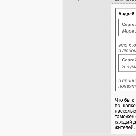
Андрей 
Сергей
Море 
это к ю
Сергей
Я дум
в принц
появят
Что бы к
по шапке 
наскольк
таможенн
каждый д
жителей.