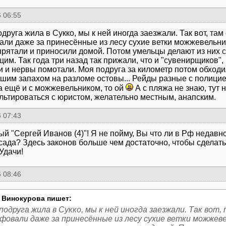
 06:55
друга жила в Сукко, мы к ней иногда заезжали. Так вот, та
ли даже за принесённые из лесу сухие ветки можжевельни
 прятали и приносили домой. Потом умельцы делают из них 
им. Так года три назад так прижали, что и "сувенирщиков",
и и нервы помотали. Моя подруга за километр потом обходи
шим запахом на разломе остовы... Рейды разные с полицией
да ещё и с можжевельником, то ой
А с пляжа не знаю, тут 
льтироваться с юристом, желательно местным, анапским.
 07:43
й "Сергей Иванов (4)"! Я не пойму, Вы что ли в Рф недавно
 сада? Здесь законов больше чем достаточно, чтобы сделать 
Удачи!
 08:46
 Винокурова пишет:
подруга жила в Сукко, мы к ней иногда заезжали. Так вот
фовали даже за принесённые из лесу сухие ветки можжев