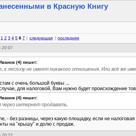
анесенными в Красную Книгу
1
2
3
4
5
6
7
|
следующая
|
последняя
 20:07
Иванов (4) пишет:
, к лесхозу не имеет никакого отношения. Или всё же им
стам с очень большой буквы ...
Иванов (4) пишет:
л через интернет продавать.
е, - без разницы, через какую площадку, если не налоговая
нты на "крышу" и долю с продаж.
 20:22