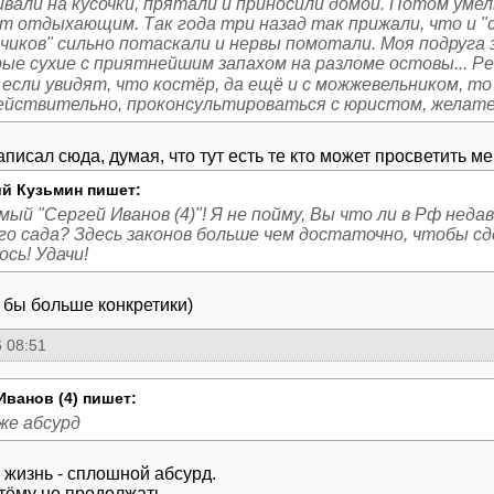
вали на кусочки, прятали и приносили домой. Потом умел
т отдыхающим. Так года три назад так прижали, что и "с
чиков" сильно потаскали и нервы помотали. Моя подруга
рые сухие с приятнейшим запахом на разломе остовы... Р
 если увидят, что костёр, да ещё и с можжевельником, то
действительно, проконсультироваться с юристом, желате
аписал сюда, думая, что тут есть те кто может просветить м
й Кузьмин пишет:
ый "Сергей Иванов (4)"! Я не пойму, Вы что ли в Рф неда
го сада? Здесь законов больше чем достаточно, чтобы сд
ось! Удачи!
 бы больше конкретики)
 08:51
Иванов (4) пишет:
же абсурд
я жизнь - сплошной абсурд.
тёму не продолжать.