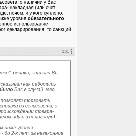
ьсовета, о наличии у Вас
ра- накладная (или счет
е, почем, и у кого куплено.
ниже уровня
обязательного
законное использование
ог декларирования, то санкций
131
тся", однако, - налоги Вы
дсказывал как работать
 было
Вас в случай чего
позволят торговать
справка из сельсовета, о
 происхождении товара-
том идут в налоговую) -
м ниже уровня
 - до 2-х лет, за незаконное