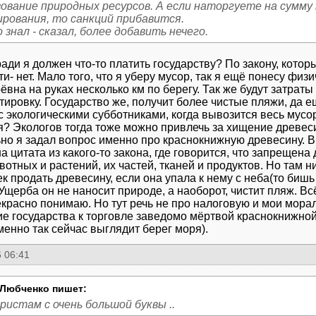
зование природных ресурсов. А если наторгуете на сумм
ирования, то санкций прибавится.
 знал - сказал, более добавить нечего.
ради я должен что-то платить государству? По закону, котор
и- нет. Мало того, что я уберу мусор, так я ещё понесу фи
ёвна на руках несколько км по берегу. Так же будут затраты
тировку. Государство же, получит более чистые пляжи, да ещ
 с экологическими субботниками, когда вывозится весь мусо
я? Экологов тогда тоже можно привлечь за хищение древесин
но я задал вопрос именно про краснокнижную древесину. В
а цитата из какого-то закона, где говорится, что запрещен
отных и растений, их частей, тканей и продуктов. Но там ни
ек продать древесину, если она упала к нему с неба(то би
 Ущерба он не наносит природе, а наоборот, чистит пляж. Вс
екрасно понимаю. Но тут речь не про налоговую и мои мора
е государства к торговле заведомо мёртвой краснокнижно
менно так сейчас выглядит берег моря).
 06:41
Любченко пишет:
ристам с очень большой буквы ..