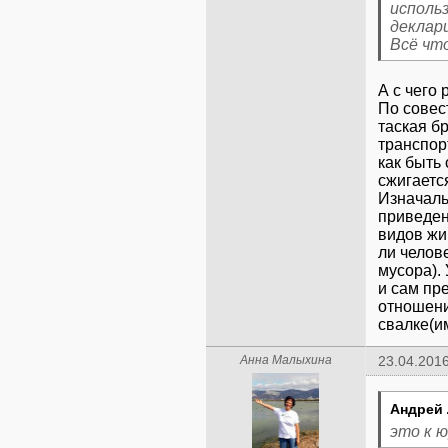
исполь
деклар
Всё что
А с чего 
По совест
таская бр
транспор
как быть
сжигаетс
Изначаль
приведен
видов жив
ли челов
мусора).
и сам пр
отношени
свалке(и
Анна Малыхина
23.04.2016
Андрей 
это к ю