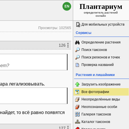
Плантариум
EN
определитель растений
онлайн
Для мобильных устройств
Просмотры: 102565
Сервисы
Определение растения
126
Поиск таксонов
Поиск регионов и точек
Проверка названий
еет?
Растения и лишайники
Загрузить изображение
Все фотографии
Неопределённые виды
Неопознанные особи
 найдет, то всё равно появятся
Галерея таксонов
Каталог таксонов
127