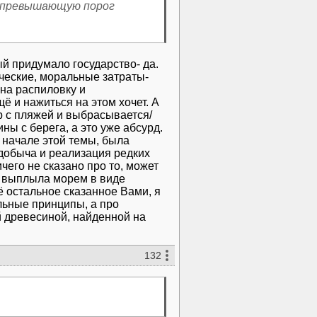
у превышающую порог
ый придумало государство- да.
зические, моральные затраты-
 на распиловку и
ё и нажиться на этом хочет. А
р с пляжей и выбрасывается/
ы с берега, а это уже абсурд.
 начале этой темы, была
а добыча и реализация редких
чего не сказано про то, может
шь выплыла морем в виде
ё остальное сказанное Вами, я
льные принципы, а про
й древесиной, найденной на
132