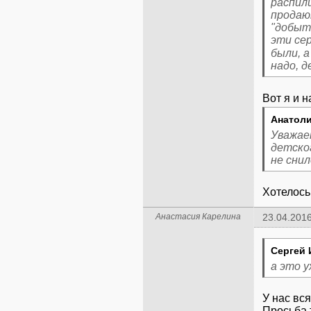
распили
продаю
"добыт
эти се
были, а
надо, 
Вот я и н
Анатоли
Уважаем
детско
не снил
Хотелось
Анастасия Карелина
23.04.2016
Сергей 
а это у
У нас вс
Просьба 