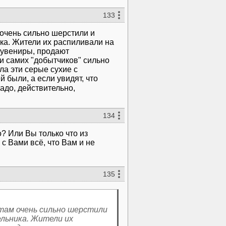
133
м очень сильно шерстили и
ка. Жители их распиливали на
сувениры, продают
 и самих "добытчиков" сильно
ла эти серые сухие с
 были, а если увидят, что
надо, действительно,
134
? Или Вы только что из
с Вами всё, что Вам и не
135
, там очень сильно шерстили
ельника. Жители их