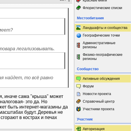
Красные книги
Флористические списки
Местообитания
Ландшафты и сообщества
имеет?
Географические точки
Административные
регионы
Физико-географические
регионы
Сообщество
вая найдет, то всё равно
Активные обсуждения
Форум
Новости проекта
я, иначе сама "крыша" может
 налоговая- это да. Но
Справочный центр
ожет быть интернет-магазины да
Участники проекта
асштабах будут. Деревья не
сгорают в кострах и печах
Участник
Авторизация