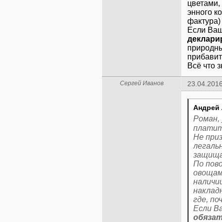
цветами, 
энного к
фактура)
Если Ваш
деклари
природны
прибавит
Всё что з
Сергей Иванов
23.04.2016
Андрей 
Роман, 
платит
Не при
легальн
защища
По пов
овощами
наличи
наклад
где, по
Если В
обязат