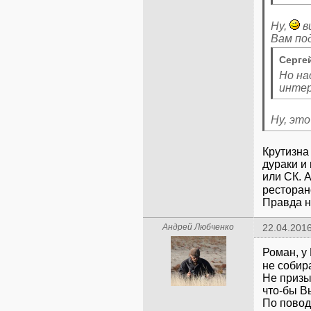
Ну,
в
Сергей
Но на
интер
Ну, это
Крутизна
дураки и
или СК. 
ресторан
Правда н
Андрей Любченко
22.04.2016
Роман, у
не собир
Не призы
что-бы В
По повод