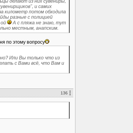
ьцы делают из них сувениры,
увенирщиков", и самих
 за километр потом обходила
ейды разные с полицией
 ой
А с пляжа не знаю, тут
льно местным, анапским.
еня по этому вопросу
вно? Или Вы только что из
елать с Вами всё, что Вам и
136