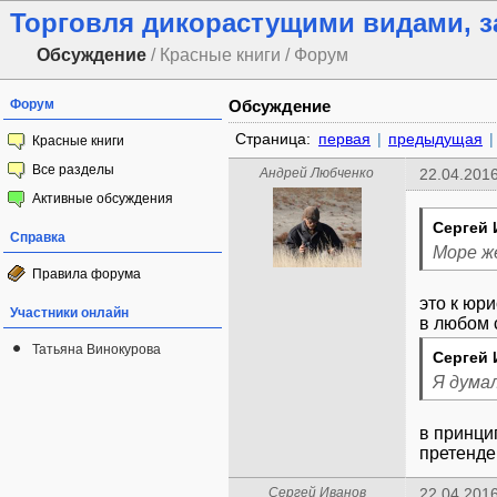
Торговля дикорастущими видами, з
Обсуждение
/ Красные книги / Форум
Форум
Обсуждение
Страница:
первая
|
предыдущая
|
Красные книги
Все разделы
Андрей Любченко
22.04.2016
Активные обсуждения
Сергей 
Справка
Море же
Правила форума
это к юри
Участники онлайн
Татьяна Винокурова
Сергей 
Я дума
в принцип
претенде
Сергей Иванов
22.04.2016