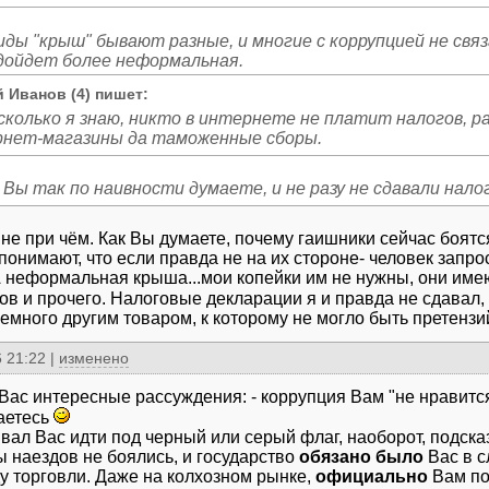
иды "крыш" бывают разные, и многие с коррупцией не связ
 Иванов (4) пишет:
сколько я знаю, никто в интернете не платит налогов, 
нет-магазины да таможенные сборы.
 Вы так по наивности думаете, и не разу не сдавали нало
 не при чём. Как Вы думаете, почему гаишники сейчас боятс
 понимают, что если правда не на их стороне- человек запр
А неформальная крыша...мои копейки им не нужны, они име
ов и прочего. Налоговые декларации я и правда не сдавал,
емного другим товаром, к которому не могло быть претензий
 21:22
|
изменено
 Вас интересные рассуждения: - коррупция Вам "не нравится
аетесь
вал Вас идти под черный или серый флаг, наоборот, подска
ы наездов не боялись, и государство
обязано было
Вас в с
у торговли. Даже на колхозном рынке,
официально
Вам по