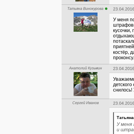
Татьяна Винокурова
23.04.2016
У меня по
штрафова
кусочки,
отдыхающ
потаскал
приятней
костёр, 
проконсу
Анатолий Кузьмин
23.04.2016
Уважаемы
детского
снилось! 
Сергей Иванов
23.04.2016
Татьяна
У меня 
и штра