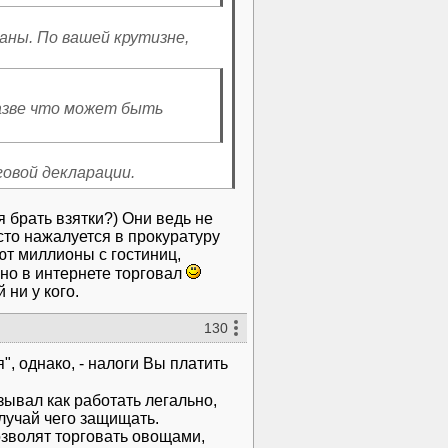
аны. По вашей крутизне,
разве что может быть
говой декларации.
я брать взятки?) Они ведь не
осто нажалуется в прокуратуру
ют миллионы с гостиниц,
 но в интернете торговал
 ни у кого.
130
", однако, - налоги Вы платить
зывал как работать легально,
лучай чего защищать.
зволят торговать овощами,