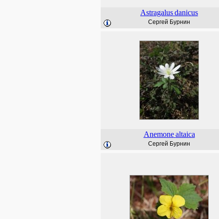
Astragalus
danicus
Сергей Бурнин
Anemone
altaica
Сергей Бурнин