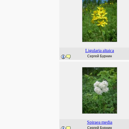
Ligularia
altaica
Сергей Бурнин
Spiraea
media
Сергей Бурнин