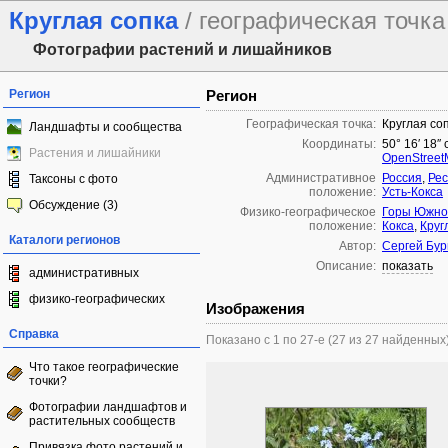
Круглая сопка
/ географическая точка
Фотографии растений и лишайников
Регион
Регион
Географическая точка:
Круглая со
Ландшафты и сообщества
Координаты:
50° 16′ 18″ 
Растения и лишайники
OpenStree
Административное
Россия
,
Рес
Таксоны с фото
положение:
Усть-Кокса
Обсуждение (3)
Физико-географическое
Горы Южно
положение:
Кокса
,
Круг
Каталоги регионов
Автор:
Сергей Бу
Описание:
показать
административных
физико-географических
Изображения
Справка
Показано с 1 по 27-е (27 из 27 найденных
Что такое географические
точки?
Фотографии ландшафтов и
растительных сообществ
Привязка фото растений и