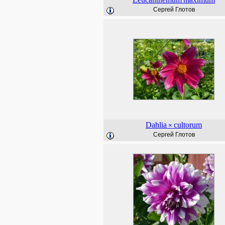
Сергей Глотов
Dahlia
cultorum
×
Сергей Глотов