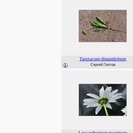
Taraxacum
distantilobum
Сергей Глотов
Leucanthemum
maximum