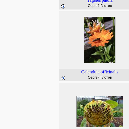
Tagetes
patula
Сергей Глотов
Calendula
officinalis
Сергей Глотов