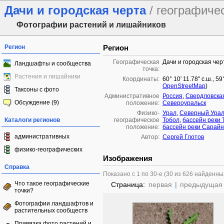
Дачи и городская черта
/ географиче
Фотографии растений и лишайников
Регион
Регион
Географическая
Дачи и городская чер
Ландшафты и сообщества
точка:
Растения и лишайники
Координаты:
60° 10′ 11.78″ с.ш., 5
OpenStreetMap
)
Таксоны с фото
Административное
Россия
,
Свердловска
Обсуждение (9)
положение:
Североуральск
Физико-
Урал
,
Северный Ура
Каталоги регионов
географическое
Тобол
,
бассейн реки 
положение:
бассейн реки Сарай
административных
Автор:
Сергей Глотов
физико-географических
Изображения
Справка
Показано с 1 по 30-е (30 из 626 найденны
Что такое географические
Страница:
первая
|
предыдущая
точки?
Фотографии ландшафтов и
растительных сообществ
Привязка фото растений и