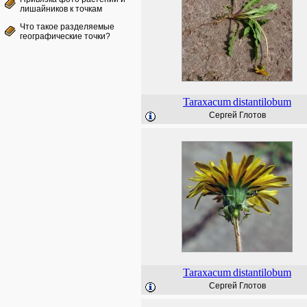
лишайников к точкам
Что такое разделяемые
географические точки?
Taraxacum
distantilobum
Сергей Глотов
Taraxacum
distantilobum
Сергей Глотов