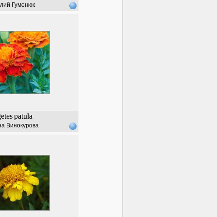
лий Гуменюк
etes
patula
на Винокурова