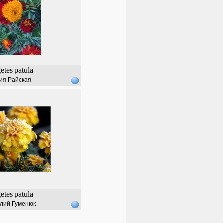
etes
patula
ия Райская
etes
patula
лий Гуменюк