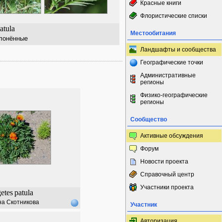
Красные книги
Флористические списки
atula
Местообитания
лонённые
Ландшафты и сообщества
Географические точки
Административные
регионы
Физико-географические
регионы
Сообщество
Активные обсуждения
Форум
Новости проекта
Справочный центр
Участники проекта
etes
patula
а Скотникова
Участник
Авторизация