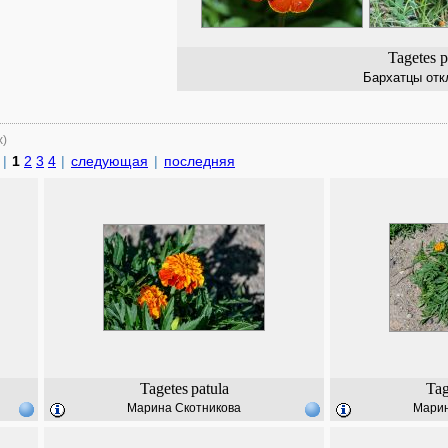
Tagetes p
Бархатцы отк
х)
|
1
2
3
4
|
следующая
|
последняя
Tagetes
patula
Tag
Марина Скотникова
Марин