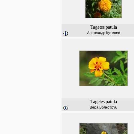
Tagetes
patula
Александр Кутенев
Tagetes
patula
Вера Волкотруб