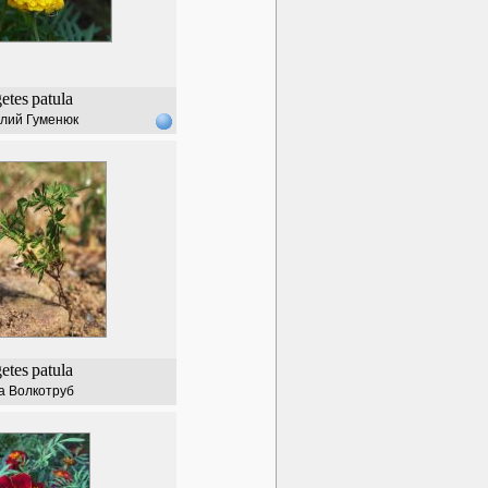
etes
patula
лий Гуменюк
etes
patula
а Волкотруб