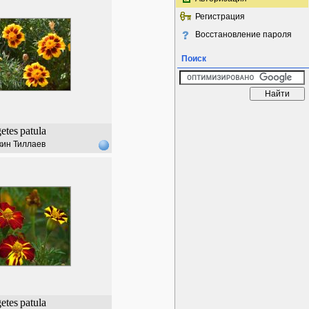
Регистрация
Восстановление пароля
Поиск
etes
patula
кин Тиллаев
etes
patula