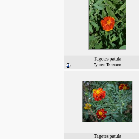
Tagetes
patula
Тулкин Тиллаев
Tagetes
patula