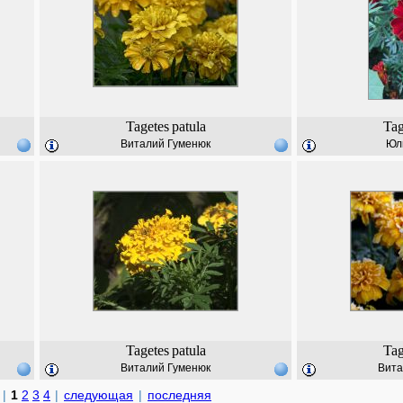
Tagetes
patula
Tag
Виталий Гуменюк
Юл
Tagetes
patula
Tag
Виталий Гуменюк
Вита
|
1
2
3
4
|
следующая
|
последняя