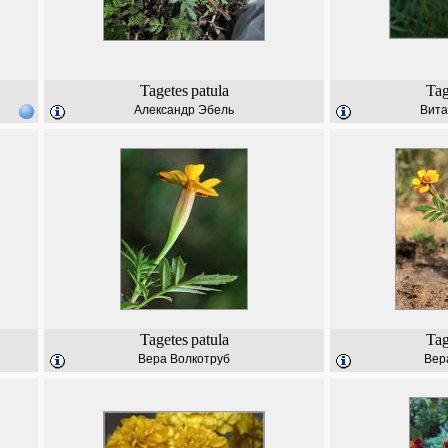
Tagetes
patula
Tag
Александр Эбель
Вита
Tagetes
patula
Tag
Вера Волкотруб
Вер