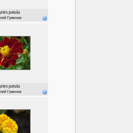
etes
patula
лий Гуменюк
etes
patula
лий Гуменюк