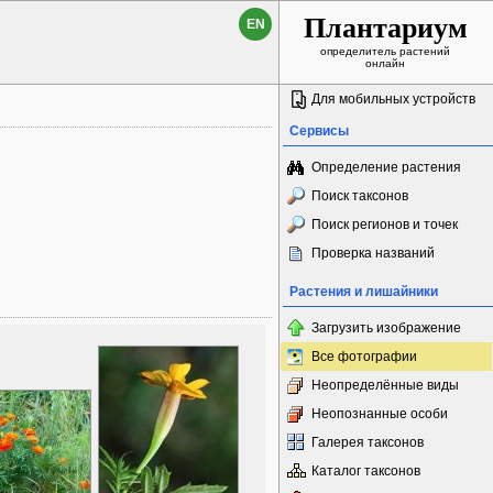
Плантариум
EN
определитель растений
онлайн
Для мобильных устройств
Сервисы
Определение растения
Поиск таксонов
Поиск регионов и точек
Проверка названий
Растения и лишайники
Загрузить изображение
Все фотографии
Неопределённые виды
Неопознанные особи
Галерея таксонов
Каталог таксонов