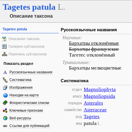
Tagetes
patula
L.
Описание таксона
Tagetes patula
Русскоязычные названия
Научные:
Описание таксона
Бархатцы отклонённые
Галерея субтаксонов
Бархатцы французские
Перечень субтаксонов
Тагетес отклонённый
Тривиальные:
Показать раздел
Бархатцы мелкоцветные
Русскоязычные названия
Систематика
Систематика
Изображения
Magnoliophyta
отдел
Находки на карте
Magnoliopsida
класс
Asterales
Флористические списки
порядок
Asteraceae
семейство
Ключевые признаки
Tagetes
род
Веб-ресурсы
patula
L.
вид
Ссылки для публикаций