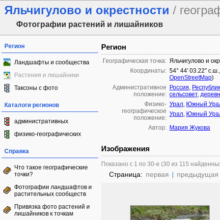
Яльчигулово и окрестности
/ геогра
Фотографии растений и лишайников
Регион
Регион
Географическая точка:
Яльчигулово и ок
Ландшафты и сообщества
Координаты:
54° 44′ 03.22″ с.ш
Растения и лишайники
OpenStreetMap
)
Административное
Россия
,
Республи
Таксоны с фото
положение:
сельсовет
,
деревн
Физико-
Урал
,
Южный Ура
Каталоги регионов
географическое
Урал
,
Южный Ура
положение:
административных
Автор:
Мария Жукова
физико-географических
Изображения
Справка
Показано с 1 по 30-е (30 из 115 найденны
Что такое географические
Страница:
первая
|
предыдущая
точки?
Фотографии ландшафтов и
растительных сообществ
Привязка фото растений и
лишайников к точкам