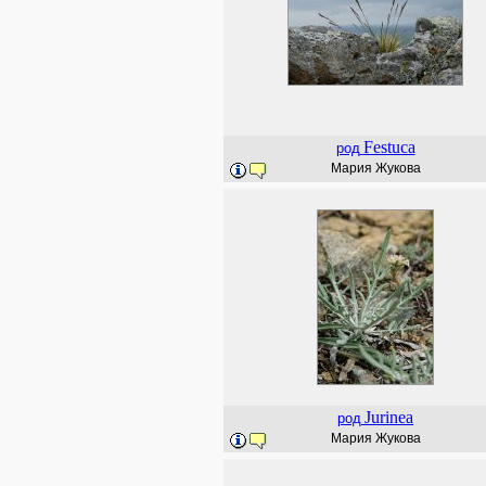
Festuca
род
Мария Жукова
Jurinea
род
Мария Жукова