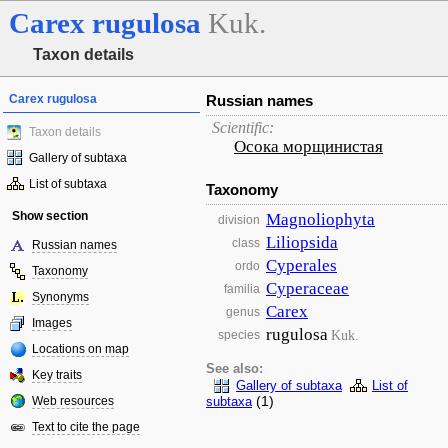
Carex
rugulosa
Kuk.
Taxon details
Carex rugulosa
Russian names
Scientific:
Taxon details
Осока морщинистая
Gallery of subtaxa
List of subtaxa
Taxonomy
Show section
Magnoliophyta
division
Liliopsida
class
Russian names
Cyperales
ordo
Taxonomy
Cyperaceae
familia
Synonyms
Carex
genus
Images
rugulosa
Kuk.
species
Locations on map
See also:
Key traits
Gallery of subtaxa
List of
(1)
Web resources
subtaxa
Text to cite the page