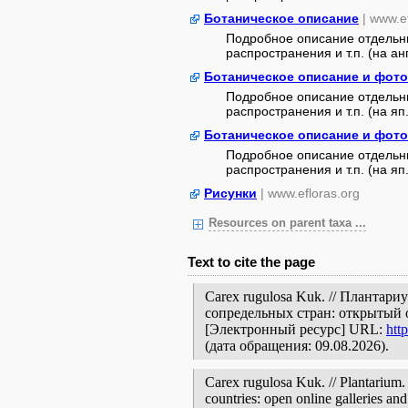
Ботаническое описание
| www.e
Подробное описание отдельны
распространения и т.п. (на анг
Ботаническое описание и фот
Подробное описание отдельны
распространения и т.п. (на яп.
Ботаническое описание и фот
Подробное описание отдельны
распространения и т.п. (на яп.
Рисунки
| www.efloras.org
Resources on parent taxa ...
Text to cite the page
Carex rugulosa Kuk. // Плантар
сопредельных стран: открытый 
[Электронный ресурс] URL:
htt
(дата обращения: 09.08.2026).
Carex rugulosa Kuk. // Plantarium.
countries: open online galleries and