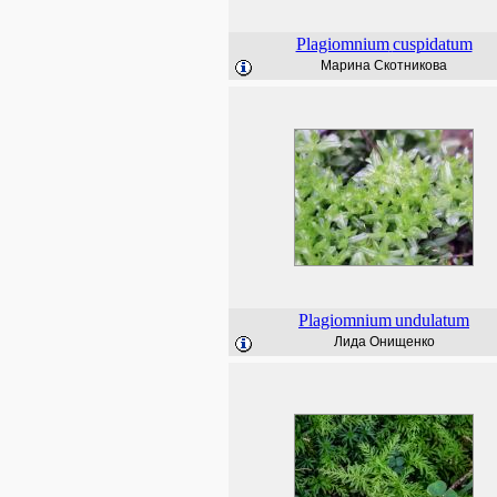
Plagiomnium
cuspidatum
Марина Скотникова
Plagiomnium
undulatum
Лида Онищенко