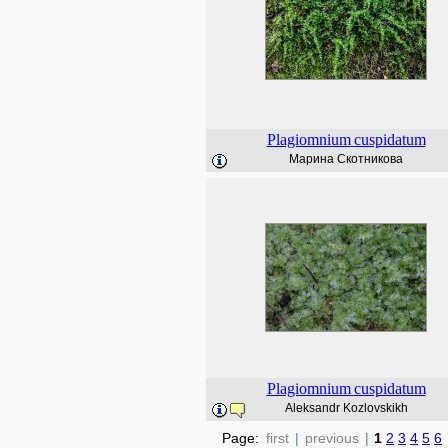
Plagiomnium
cuspidatum
Марина Скотникова
Plagiomnium
cuspidatum
Aleksandr Kozlovskikh
Page:
first
|
previous
|
1
2
3
4
5
6