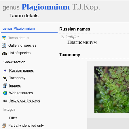
Plagiomnium
T.J.Kop.
genus
Taxon details
genus Plagiomnium
Russian names
Scientific:
Taxon details
Плагиомниум
Gallery of species
List of species
Taxonomy
Show section
Russian names
Taxonomy
Images
Web resources
Text to cite the page
Images
Filter...
Partially identified only