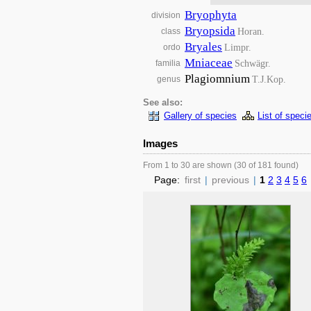
Bryophyta
division
Bryopsida
Horan.
class
Bryales
Limpr.
ordo
Mniaceae
Schwägr.
familia
Plagiomnium
T.J.Kop.
genus
See also:
Gallery of species
List of speci
Images
From 1 to 30 are shown (30 of 181 found)
Page:
first
|
previous
|
1
2
3
4
5
6