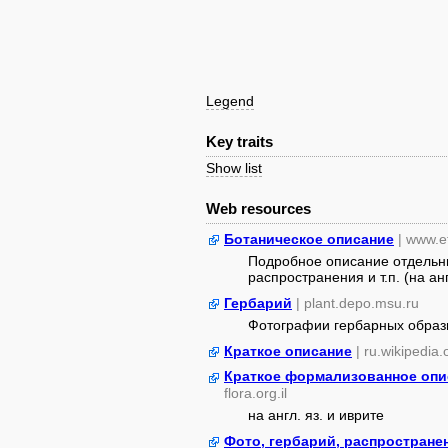
Legend
Key traits
Show list
Web resources
Ботаническое описание
| www.e
Подробное описание отдельны
распространения и т.п. (на ан
Гербарий
| plant.depo.msu.ru
Фотографии гербарных образ
Краткое описание
| ru.wikipedia.
Краткое формализованное опис
flora.org.il
на англ. яз. и иврите
Фото, гербарий, распростране