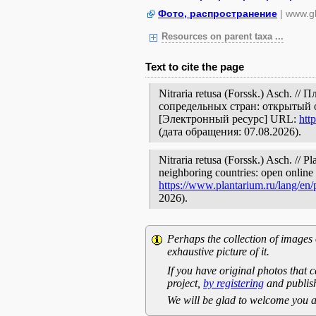
Фото, распространение
| www.gb
Resources on parent taxa ...
Text to cite the page
Nitraria retusa (Forssk.) Asch. 
сопредельных стран: открытый 
[Электронный ресурс] URL:
htt
(дата обращения: 07.08.2026).
Nitraria retusa (Forssk.) Asch. // P
neighboring countries: open online 
https://www.plantarium.ru/lang/en
2026).
Perhaps the collection of images 
exhaustive picture of it.
If you have original photos that c
project,
by registering
and publish
We will be glad to welcome you a