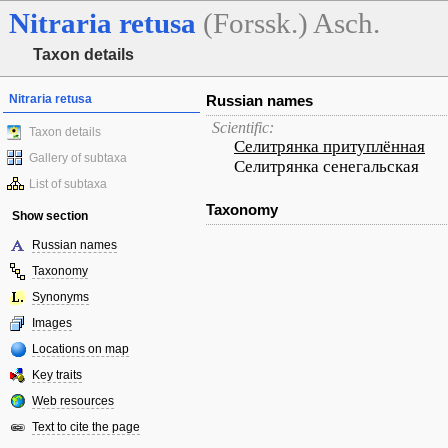
Nitraria
retusa
(Forssk.) Asch.
Taxon details
Nitraria retusa
Russian names
Scientific:
Taxon details
Селитрянка притуплённая
Gallery of subtaxa
Селитрянка сенегальская
List of subtaxa
Taxonomy
Show section
Russian names
Taxonomy
Synonyms
Images
Locations on map
Key traits
Web resources
Text to cite the page