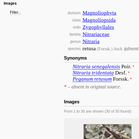
Images
Magnoliophyta
Filter...
division
Magnoliopsida
class
Zygophyllales
ordo
Nitrariaceae
familia
Nitraria
genus
retusa
absent
(Forssk.) Asch.
species
(
Synonyms
Nitraria
senegalensis
Poir.
*
Nitraria
tridentata
Desf.
*
Peganum
retusum
Forssk.
*
*
– absent in original source.
Images
From 1 to 30 are shown (30 of 30 found)