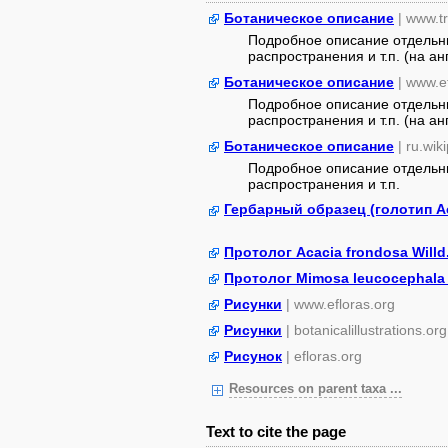
Ботаническое описание
| www.tr
Подробное описание отдельны
распространения и т.п. (на ан
Ботаническое описание
| www.e
Подробное описание отдельны
распространения и т.п. (на ан
Ботаническое описание
| ru.wik
Подробное описание отдельны
распространения и т.п.
Гербарный образец (голотип Aca
Протолог Acacia frondosa Willd
Протолог Mimosa leucocephala
Рисунки
| www.efloras.org
Рисунки
| botanicalillustrations.org
Рисунок
| efloras.org
Resources on parent taxa ...
Text to cite the page