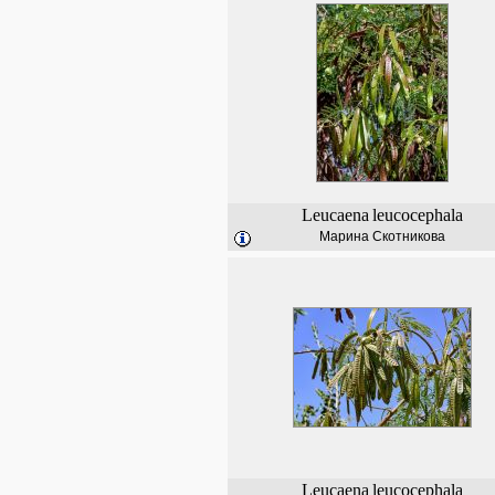
Leucaena
leucocephala
Марина Скотникова
Leucaena
leucocephala