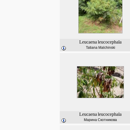
Leucaena
leucocephala
Tatiana Malchinski
Leucaena
leucocephala
Марина Скотникова