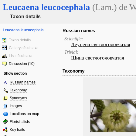
Leucaena
leucocephala
(Lam.) de W
Taxon details
Leucaena leucocephala
Russian names
Scientific:
Taxon details
Леуцена светлоголовчатая
Gallery of subtaxa
Trivial:
List of subtaxa
Шина светлоголовчатая
Discussion (10)
Taxonomy
Show section
Russian names
Taxonomy
Synonyms
Images
Locations on map
Floristic lists
Key traits