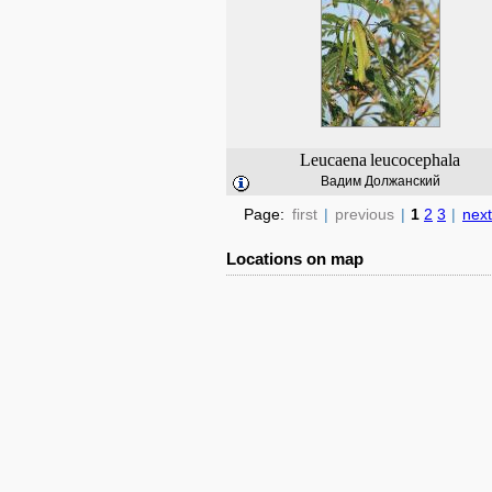
Leucaena
leucocephala
Вадим Должанский
Page:
first
|
previous
|
1
2
3
|
next
Locations on map