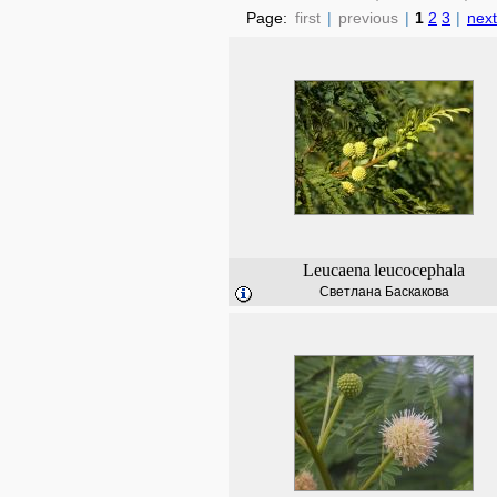
Page:
first
|
previous
|
1
2
3
|
next
Leucaena
leucocephala
Светлана Баскакова