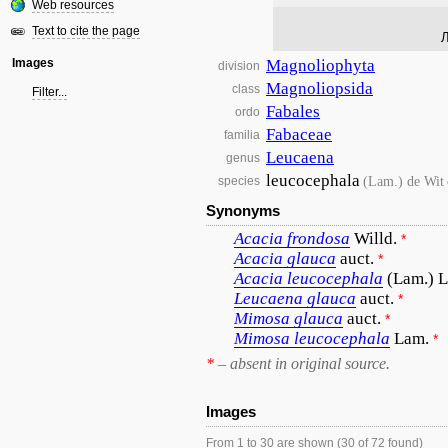
Web resources
Text to cite the page
Л
Images
Magnoliophyta
division
Magnoliopsida
class
Filter...
Fabales
ordo
Fabaceae
familia
Leucaena
genus
leucocephala
(Lam.) de Wit
species
Synonyms
Acacia
frondosa
Willd.
*
Acacia
glauca
auct.
*
Acacia
leucocephala
(Lam.) 
Leucaena
glauca
auct.
*
Mimosa
glauca
auct.
*
Mimosa
leucocephala
Lam.
*
*
– absent in original source.
Images
From 1 to 30 are shown (30 of 72 found)