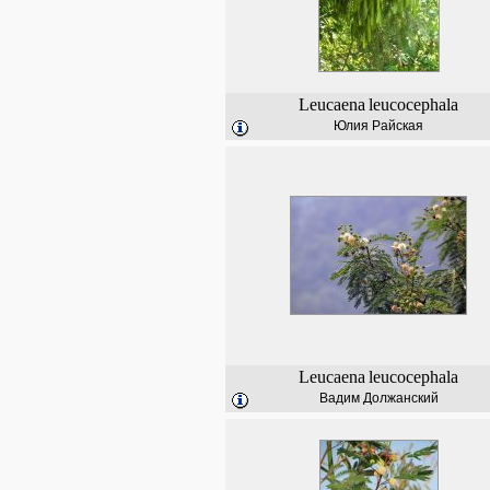
Leucaena
leucocephala
Юлия Райская
Leucaena
leucocephala
Вадим Должанский