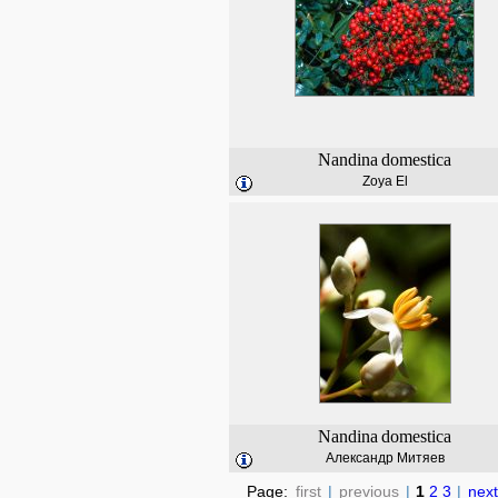
Nandina
domestica
Zoya El
Nandina
domestica
Александр Митяев
Page:
first
|
previous
|
1
2
3
|
next