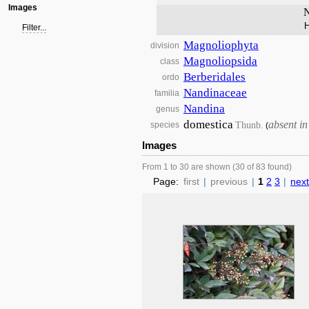
Images
N
Filter...
Magnoliophyta
division
Magnoliopsida
class
Berberidales
ordo
Nandinaceae
familia
Nandina
genus
domestica
absent i
Thunb.
species
(
Images
From 1 to 30 are shown (30 of 83 found)
Page:
first
|
previous
|
1
2
3
|
next