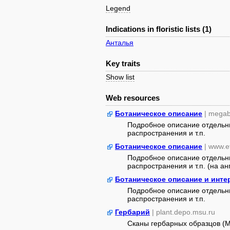
Legend
Indications in floristic lists (1)
Анталья
Key traits
Show list
Web resources
Ботаническое описание
| megab
Подробное описание отдельны
распространения и т.п.
Ботаническое описание
| www.e
Подробное описание отдельны
распространения и т.п. (на анг
Ботаническое описание и инт
Подробное описание отдельны
распространения и т.п.
Гербарий
| plant.depo.msu.ru
Сканы гербарных образцов (