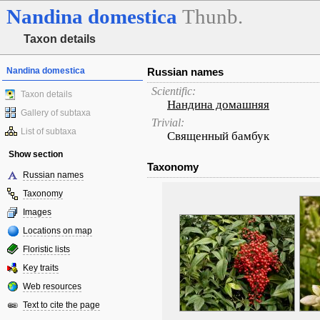
Nandina
domestica
Thunb.
Taxon details
Nandina domestica
Russian names
Scientific:
Taxon details
Нандина домашняя
Gallery of subtaxa
Trivial:
List of subtaxa
Священный бамбук
Show section
Taxonomy
Russian names
Taxonomy
Images
Locations on map
Floristic lists
Key traits
Web resources
Text to cite the page