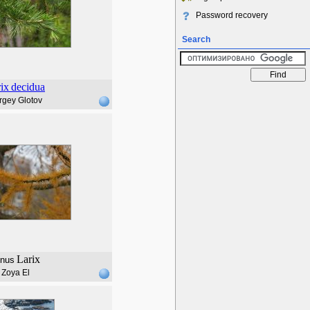
Password recovery
Search
ix
decidua
rgey Glotov
Larix
nus
Zoya El