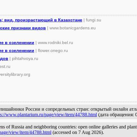
а; вид, произрастающий в Казахстане
| fungi.su
ские признаки видов
| www.botanicgardens.eu
е в озеленении
| www.rodniki.bel.ru
е в озеленении
| flower.onego.ru
идов
| pihtahvoya.ru
rest.ru
versitylibrary.org
и лишайники России и сопредельных стран: открытый онлайн атл
ps://www.plantarium.ru/page/view/item/44788.html
(дата обращения: 0
hens of Russia and neighboring countries: open online galleries and plan
/page/view/item/44788.html
(accessed on 7 Aug 2026).