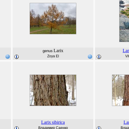
Larix
Lar
genus
Zoya El
Vi
Larix
sibirica
La
Владимир Саенко
Влад