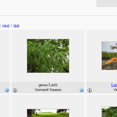
|
next
|
last
Larix
Lar
genus
Григорий Токарев
Vi