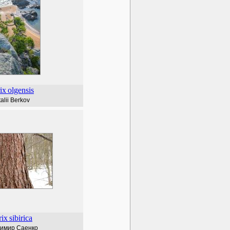
ix
olgensis
talii Berkov
rix
sibirica
имир Саенко