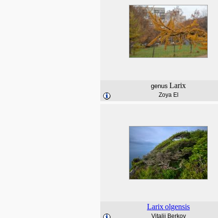
Larix
genus
Zoya El
Larix
olgensis
Vitalii Berkov