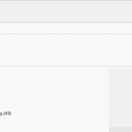
(43)
es