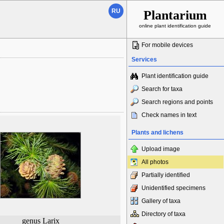
RU
Plantarium
online plant identification guide
For mobile devices
Services
Plant identification guide
Search for taxa
Search regions and points
Check names in text
Plants and lichens
Upload image
All photos
Partially identified
Unidentified specimens
Gallery of taxa
Directory of taxa
genus Larix