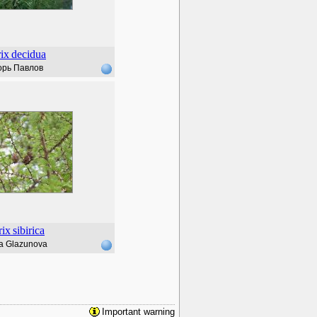
ix
decidua
орь Павлов
rix
sibirica
a Glazunova
Important warning