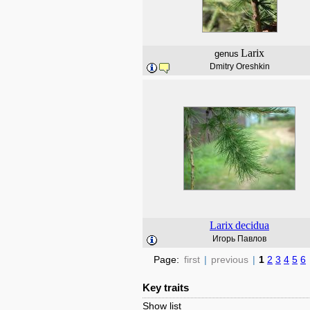
Larix
genus
Dmitry Oreshkin
Larix
decidua
Игорь Павлов
Page:
first
|
previous
|
1
2
3
4
5
6
Key traits
Show list