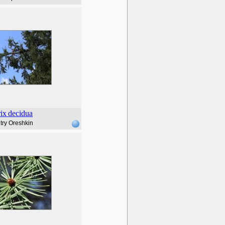
ix
decidua
try Oreshkin