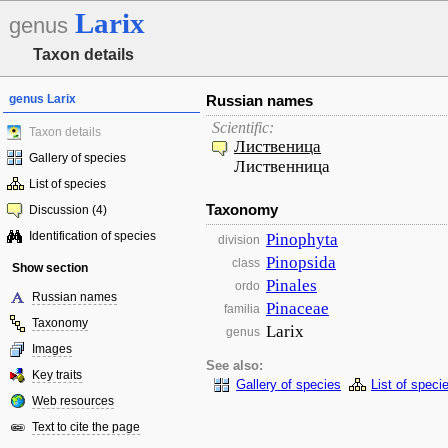
Larix
genus
Taxon details
genus Larix
Russian names
Scientific:
Taxon details
Лиственица
Gallery of species
Лиственница
List of species
Taxonomy
Discussion (4)
Identification of species
Pinophyta
division
Pinopsida
class
Show section
Pinales
ordo
Russian names
Pinaceae
familia
Taxonomy
Larix
genus
Images
See also:
Key traits
Gallery of species
List of speci
Web resources
Text to cite the page