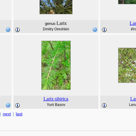
Larix
Lar
genus
Dmitry Oreshkin
Иг
Larix
sibirica
La
Yurii Basov
Len
|
next
|
last