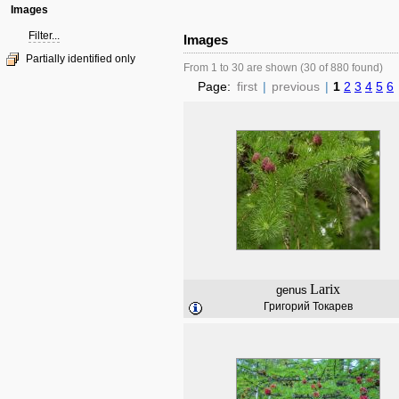
Images
Filter...
Images
Partially identified only
From 1 to 30 are shown (30 of 880 found)
Page:
first
|
previous
|
1
2
3
4
5
6
Larix
genus
Григорий Токарев