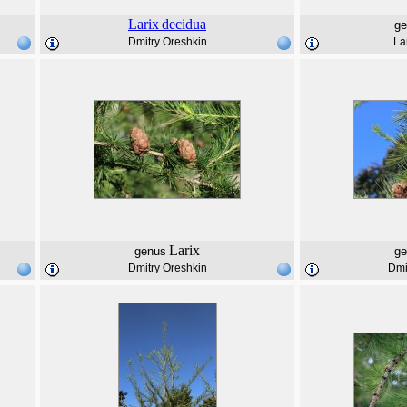
Larix
decidua
ge
Dmitry Oreshkin
La
Larix
genus
ge
Dmitry Oreshkin
Dmi