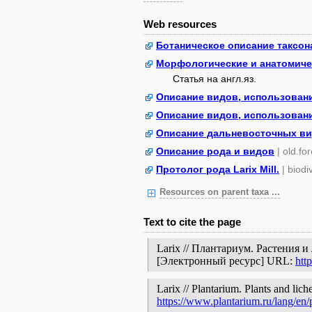
Web resources
Ботаническое описание таксон
Морфологические и анатомиче
Статья на англ.яз.
Описание видов, использовани
Описание видов, использовани
Описание дальневосточных в
Описание рода и видов
| old.fo
Протолог рода Larix Mill.
| biodi
Resources on parent taxa ...
Text to cite the page
Larix // Плантариум. Растения 
[Электронный ресурс] URL:
htt
Larix // Plantarium. Plants and lic
https://www.plantarium.ru/lang/en