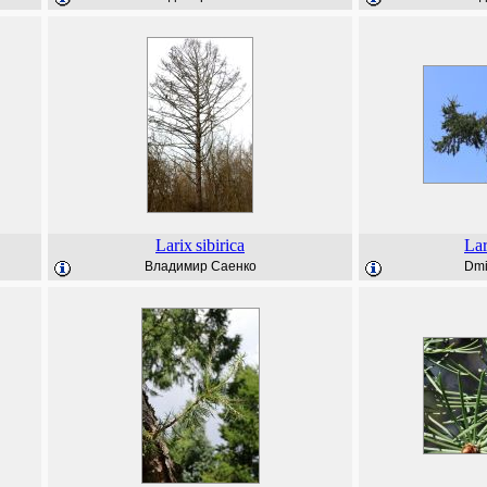
Larix
sibirica
Lar
Владимир Саенко
Dmi