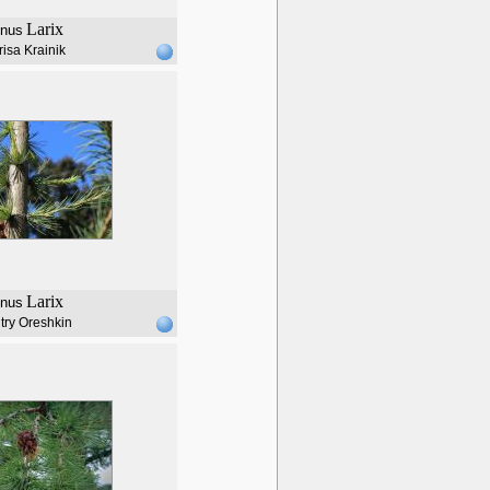
Larix
nus
risa Krainik
Larix
nus
try Oreshkin