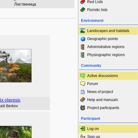
Red Lists
Лиственица
Floristic lists
Environment
Landscapes and habitats
Geographic points
Administrative regions
Physiographic regions
Community
Active discussions
Forum
News of project
ix
olgensis
Help and manuals
talii Berkov
Project participants
Participant
Log on
Sign up