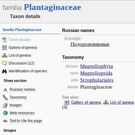
Plantaginaceae
familia
Taxon details
familia Plantaginaceae
Russian names
Scientific:
Taxon details
Подорожниковые
Gallery of genera
List of genera
Taxonomy
Discussion (12)
Magnoliophyta
division
Identification of species
Magnoliopsida
class
Scrophulariales
ordo
Show section
Plantaginaceae
familia
Russian names
Taxonomy
See also:
Gallery of genera
List of genera
Images
(3)
Web resources
Text to cite the page
Images