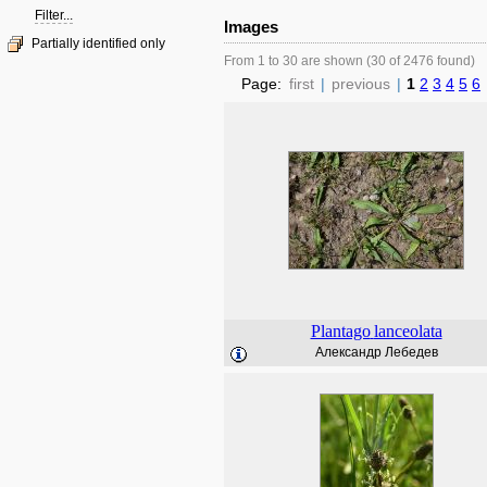
Filter...
Images
Partially identified only
From 1 to 30 are shown (30 of 2476 found)
Page:
first
|
previous
|
1
2
3
4
5
6
Plantago
lanceolata
Александр Лебедев