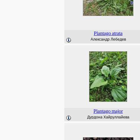
Plantago
atrata
Александр Лебедев
Plantago
major
Дурдона Хайруллайева