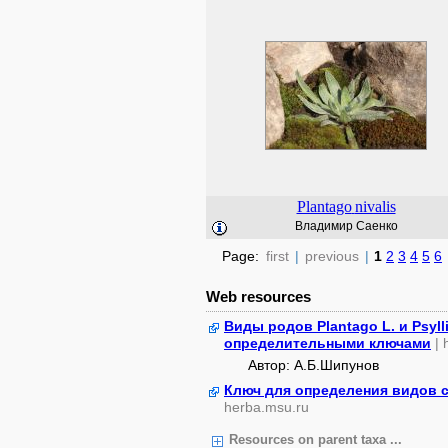
Plantago
nivalis
Владимир Саенко
Page:
first
|
previous
|
1
2
3
4
5
6
Web resources
Виды родов Plantago L. и Psyl
определительными ключами
|
Автор: А.Б.Шипунов
Ключ для определения видов 
herba.msu.ru
Resources on parent taxa ...