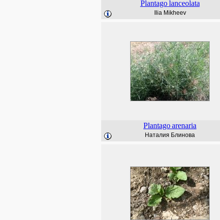
Plantago
lanceolata
Ilia Mikheev
Plantago
arenaria
Наталия Блинова