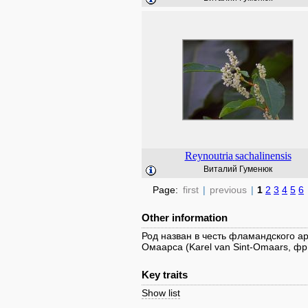
Reynoutria
sachalinensis
Виталий Гуменюк
Page:
first
|
previous
|
1
2
3
4
5
6
Other information
Род назван в честь фламандского а
Омаарса (Karel van Sint-Omaars, фр
Key traits
Show list