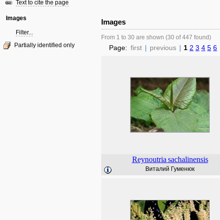
Text to cite the page
Images
Images
Filter...
From 1 to 30 are shown (30 of 447 found)
Partially identified only
Page:
first
|
previous
|
1
2
3
4
5
6
Reynoutria
sachalinensis
Виталий Гуменюк