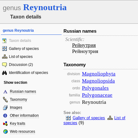
Reynoutria
genus
Taxon details
genus Reynoutria
Russian names
Scientific:
Taxon details
Рейнутрия
Gallery of species
Рейноутрия
List of species
Taxonomy
Discussion (2)
Identification of species
Magnoliophyta
division
Magnoliopsida
class
Show section
Polygonales
ordo
Russian names
Polygonaceae
familia
Taxonomy
Reynoutria
genus
Images
See also:
Other information
Gallery of species
List of
(9)
species
Key traits
Web resources