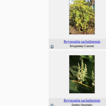
Reynoutria
sachalinensis
Владимир Саенко
Reynoutria
sachalinensis
Dmitry Oreshkin