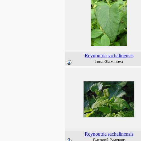
Reynoutria
sachalinensis
Lena Glazunova
Reynoutria
sachalinensis
Виталий Гуменюк