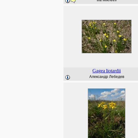
Ilia Mikheev
Gagea
liotardii
Александр Лебедев