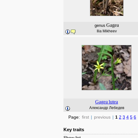
Gagea
genus
Ilia Mikheev
Gagea
lutea
Александр Лебедев
Page:
first
|
previous
|
1
2
3
4
5
6
Key traits
Show list