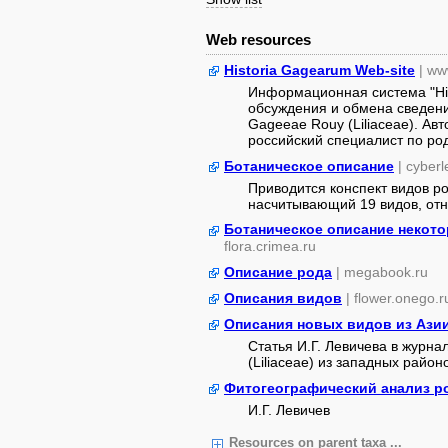
Web resources
Historia Gagearum Web-site
| ww
Информационная система "His
обсуждения и обмена сведен
Gageeae Rouy (Liliaceae). Ав
российский специалист по ро
Ботаническое описание
| cyberl
Приводится конспект видов ро
насчитывающий 19 видов, отн
Ботаническое описание некот
flora.crimea.ru
Описание рода
| megabook.ru
Описания видов
| flower.onego.r
Описания новых видов из Ази
Статья И.Г. Левичева в журна
(Liliaceae) из западных район
Фитогеографический анализ р
И.Г. Левичев
Resources on parent taxa ...