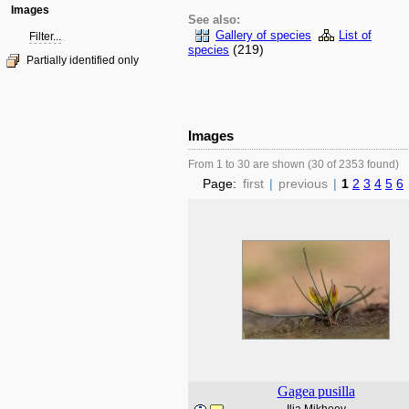
Images
See also:
Gallery of species
List of
Filter...
(219)
species
Partially identified only
Images
From 1 to 30 are shown (30 of 2353 found)
Page:
first
|
previous
|
1
2
3
4
5
6
Gagea
pusilla