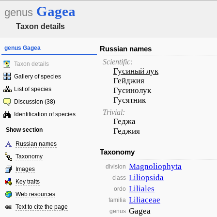
Gagea
genus
Taxon details
genus Gagea
Russian names
Scientific:
Taxon details
Гусиный лук
Gallery of species
Гейджия
List of species
Гусинолук
Гусятник
Discussion (38)
Trivial:
Identification of species
Геджа
Show section
Геджия
Russian names
Taxonomy
Taxonomy
Magnoliophyta
division
Images
Liliopsida
class
Key traits
Liliales
ordo
Web resources
Liliaceae
familia
Text to cite the page
Gagea
genus