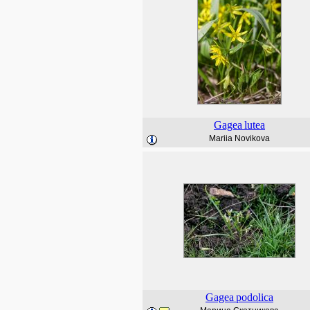
Gagea
lutea
Mariia Novikova
Gagea
podolica