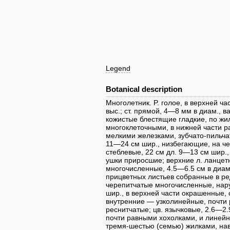
Legend
Botanical description
Многолетник. P. голое, в верхней ч
выс.; ст. прямой, 4—8 мм в диам., 
кожистые блестящие гладкие, по ж
многоклеточными, в нижней части 
мелкими железками, зубчато-пильча
11—24 см шир., низбегающие, на че
стеблевые, 22 см дл. 9—13 см шир
ушки приросшие; верхние л. ланцет
многочисленные, 4.5—6.5 см в диам.
прицветных листьев собранные в ред
черепитчатые многочисленные, нару
шир., в верхней части окрашенные, 
внутренние — узколинейные, почти 
реснитчатые; цв. язычковые, 2.6—2.
почти равными хохолками, и линейн
тремя-шестью (семью) жилками, нав