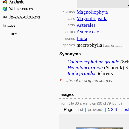
Key traits
Web resources
Magnoliophyta
division
Text to cite the page
Magnoliopsida
class
Asterales
ordo
Images
Asteraceae
familia
Filter...
Inula
genus
macrophylla
Kar. & Kir.
species
Synonyms
Codonocephalum
grande
(Sch
Helenium
grande
(Schrenk) K
Inula
grandis
Schrenk
*
– absent in original source.
Images
From 1 to 30 are shown (30 of 79 found)
Page:
first
|
previous
|
1
2
3
|
next