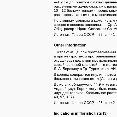
—1.2 см дл., желтые с пятью длинн
рассеянными железками; смк. валько
10—12 белыми тонкими продольными
раза превышает смк., с многочисле
По степным склонам и каменистым ос
сорное в посевах пшеницы. — Ср. Аз
Общ. распр.: Иран. Описан из Ср. А
Источник: Флора СССР, т. 25, с. 441
Other information
Экстракт из цв. при протравливании
а при нейтральном протравливании 
окрашивает шелк при протравливани
серый, соляной кислотой — в желто
Л. А. Березину в Тр. Туркм. фил. АН 
В корнях содержится инулин, летом
большое количество смол (Ларин и др
В листьях обнаружено 44.9 мг% витам
Андрейчуку). Корни могут быть исп
идут для топлива. Красильное растен
40, 97, 157).
Источник: Флора СССР, т. 25, с. 442.
Indications in floristic lists (3)