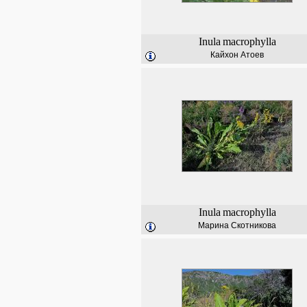
Inula
macrophylla
Кайхон Атоев
Inula
macrophylla
Марина Скотникова