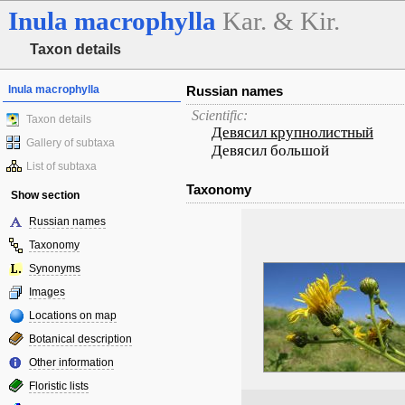
Inula
macrophylla
Kar. & Kir.
Taxon details
Inula macrophylla
Russian names
Scientific:
Taxon details
Девясил крупнолистный
Gallery of subtaxa
Девясил большой
List of subtaxa
Taxonomy
Show section
Russian names
Taxonomy
Synonyms
Images
Locations on map
Botanical description
Other information
Floristic lists