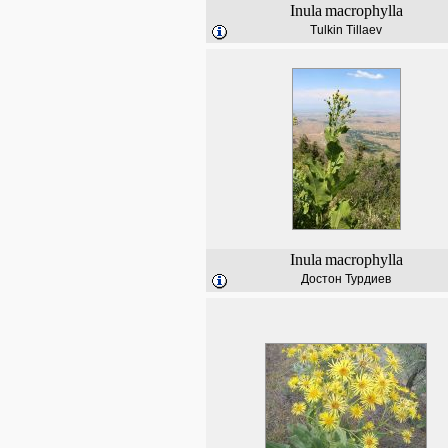
Inula
macrophylla
Tulkin Tillaev
Inula
macrophylla
Достон Турдиев