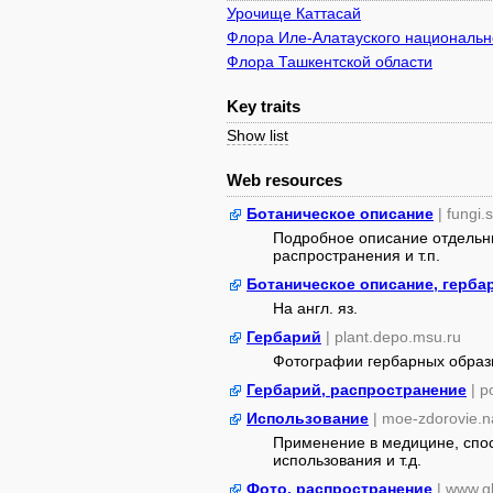
Урочище Каттасай
Флора Иле-Алатауского национально
Флора Ташкентской области
Key traits
Show list
Web resources
Ботаническое описание
| fungi.
Подробное описание отдельны
распространения и т.п.
Ботаническое описание, герба
На англ. яз.
Гербарий
| plant.depo.msu.ru
Фотографии гербарных образ
Гербарий, распространение
| 
Использование
| moe-zdorovie.n
Применение в медицине, спос
использования и т.д.
Фото, распространение
| www.gb