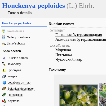
Honckenya
peploides
(L.) Ehrh.
Taxon details
Honckenya peploides
Russian names
Scientific:
Taxon details
Гонкения бутерлаковидная
Gallery of subtaxa
Аммодения бутерлаковидная
List of subtaxa
Locally used:
Морянка
Show section
Песчанка
Russian names
Чукотский лавр
Taxonomy
Taxonomy
Synonyms
Images
Locations on map
Botanical description
Floristic lists
Key traits