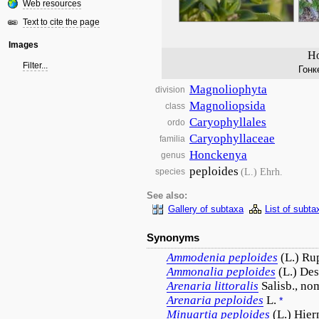
Web resources
Text to cite the page
Images
Ho
Filter...
Гонк
Magnoliophyta
division
Magnoliopsida
class
Caryophyllales
ordo
Caryophyllaceae
familia
Honckenya
genus
peploides
(L.) Ehrh.
species
See also:
Gallery of subtaxa
List of subta
Synonyms
Ammodenia
peploides
(L.) Ru
Ammonalia
peploides
(L.) Des
Arenaria
littoralis
Salisb., nom
Arenaria
peploides
L.
*
Minuartia
peploides
(L.) Hier