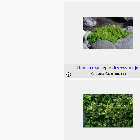
Honckenya
peploides
major
ssp.
Марина Скотникова