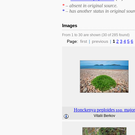
*
– absent in original source.
*
– has another status in original sour
Images
From 1 to 30 are shown (30 of 285 found)
Page:
first
|
previous
|
1
2
3
4
5
6
Honckenya
peploides
major
ssp.
Vitalii Berkov