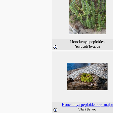
Honckenya
peploides
Григорий Токарев
Honckenya
peploides
major
ssp.
Vitalii Berkov