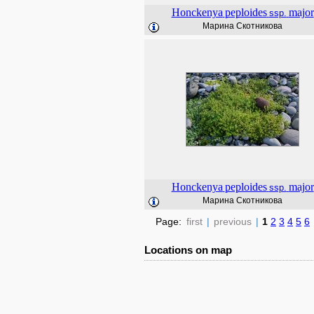
Honckenya
peploides
major
ssp.
Марина Скотникова
Honckenya
peploides
major
ssp.
Марина Скотникова
Page:
first
|
previous
|
1
2
3
4
5
6
Locations on map