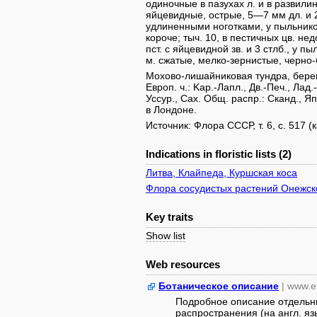
одиночные в пазухах л. и в развили
яйцевидные, острые, 5—7 мм дл. и 
удлиненными ноготками, у пыльнико
короче; тыч. 10, в пестичных цв. не
пст. с яйцевидной зв. и 3 стлб., у п
м. сжатые, мелко-зернистые, черно-
Мохово-лишайниковая тундра, берега 
Европ. ч.: Kap.-Лапл., Дв.-Печ., Лад.
Уссур., Сах. Общ. распр.: Сканд., Япо
в Лондоне.
Источник: Флора СССР, т. 6, с. 517 (
Indications in floristic lists (2)
Литва, Клайпеда, Куршская коса
Флора сосудистых растений Онежско
Key traits
Show list
Web resources
Ботаническое описание
| www.e
Подробное описание отдельны
распространения (на англ. яз