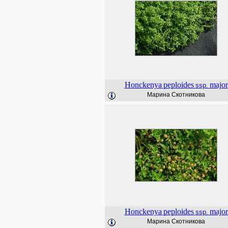
Honckenya
peploides
major
ssp.
Марина Скотникова
Honckenya
peploides
major
ssp.
Марина Скотникова