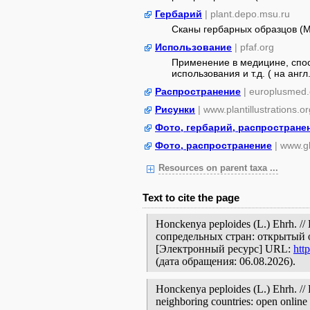
Гербарий
| plant.depo.msu.ru
Сканы гербарных образцов (
Использование
| pfaf.org
Применение в медицине, спос
использования и т.д. ( на англ.
Распространение
| europlusmed.
Рисунки
| www.plantillustrations.or
Фото, гербарий, распростране
Фото, распространение
| www.gb
Resources on parent taxa ...
Text to cite the page
Honckenya peploides (L.) Ehrh. 
сопредельных стран: открытый 
[Электронный ресурс] URL:
htt
(дата обращения: 06.08.2026).
Honckenya peploides (L.) Ehrh. // 
neighboring countries: open online 