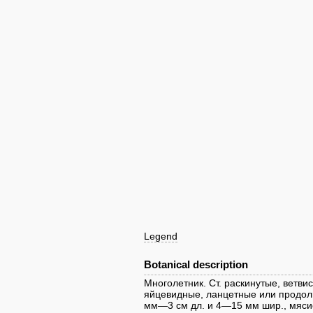
Legend
Botanical description
Многолетник. Ст. раскинутые, ветвис
яйцевидные, ланцетные или продолгов
мм—3 см дл. и 4—15 мм шир., мясис