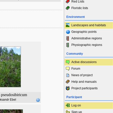
Red Lists
Floristic lists
Environment
Landscapes and habitats
Geographic points
Administrative regions
Physiographic regions
Community
Active discussions
Forum
News of project
Help and manuals
Project participants
m
pseudosibiricum
Participant
ksandr Ebel
Log on
Sign up