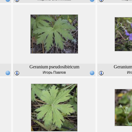
Geranium
pseudosibiricum
Geraniu
Игорь Павлов
Иг