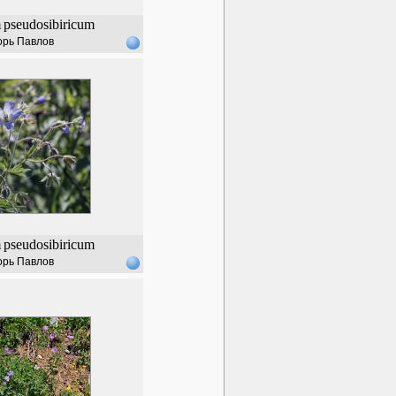
m
pseudosibiricum
орь Павлов
m
pseudosibiricum
орь Павлов