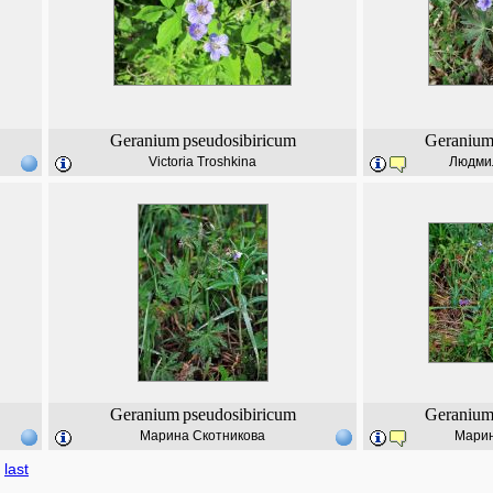
Geranium
pseudosibiricum
Geraniu
Victoria Troshkina
Людми
Geranium
pseudosibiricum
Geraniu
Марина Скотникова
Марин
last