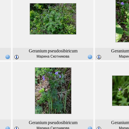
Geranium
pseudosibiricum
Geraniu
Марина Скотникова
Марин
Geranium
pseudosibiricum
Geraniu
Марина Скотникова
Марин