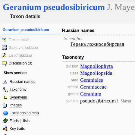
Geranium
pseudosibiricum
J. Maye
Taxon details
Geranium pseudosibiricum
Russian names
Scientific:
Taxon details
Герань ложносибирская
Gallery of subtaxa
List of subtaxa
Taxonomy
Discussion (3)
Magnoliophyta
division
Magnoliopsida
Show section
class
Geraniales
ordo
Russian names
Geraniaceae
familia
Taxonomy
Geranium
genus
Synonyms
pseudosibiricum
J. Mayer
species
Images
Locations on map
Floristic lists
Key traits