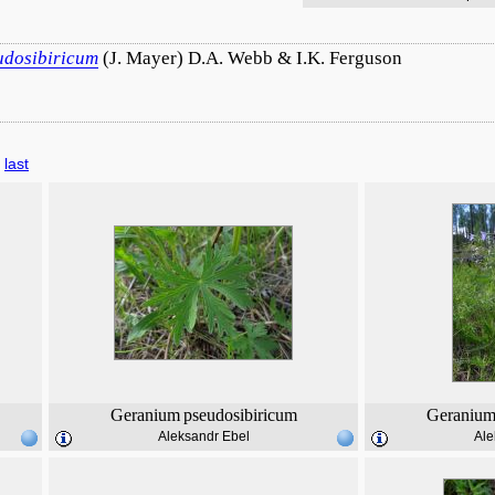
udosibiricum
(J. Mayer) D.A. Webb & I.K. Ferguson
last
Geranium
pseudosibiricum
Geraniu
Aleksandr Ebel
Ale