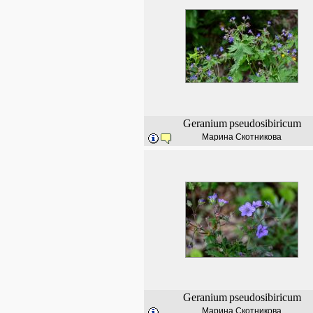
Geranium
pseudosibiricum
Марина Скотникова
Geranium
pseudosibiricum
Марина Скотникова