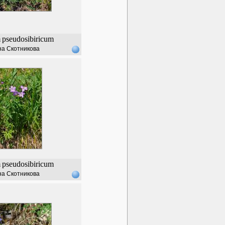
m
pseudosibiricum
а Скотникова
m
pseudosibiricum
а Скотникова