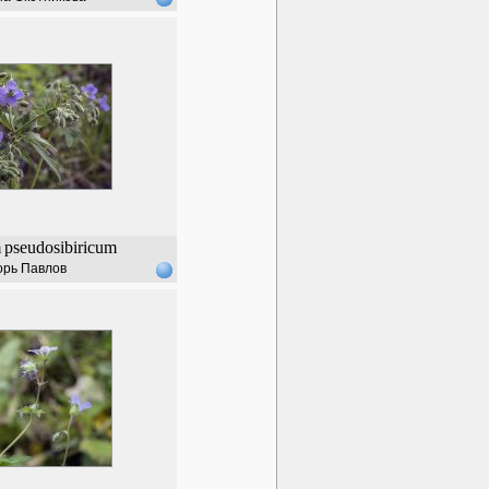
m
pseudosibiricum
орь Павлов