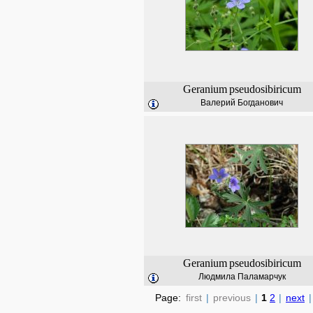
Geranium
pseudosibiricum
Валерий Богданович
Geranium
pseudosibiricum
Людмила Паламарчук
Page:
first
|
previous
|
1
2
|
next
|