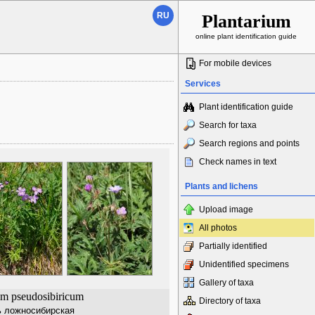
RU
Plantarium
online plant identification guide
For mobile devices
Services
Plant identification guide
Search for taxa
Search regions and points
Check names in text
Plants and lichens
Upload image
All photos
Partially identified
Unidentified specimens
Gallery of taxa
m pseudosibiricum
Directory of taxa
ь ложносибирская