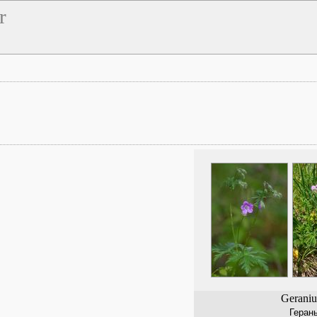
r
Geraniu
Геран