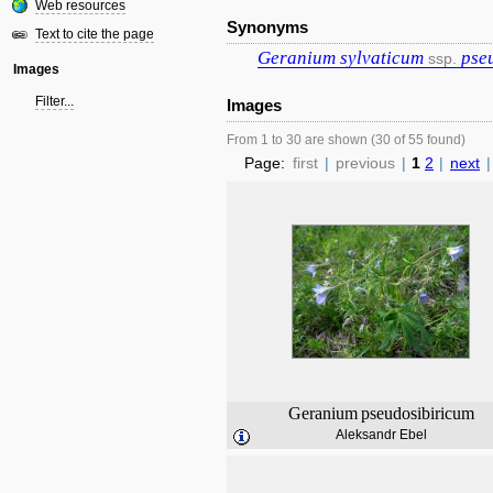
Web resources
Synonyms
Text to cite the page
Geranium
sylvaticum
pse
ssp.
Images
Filter...
Images
From 1 to 30 are shown (30 of 55 found)
Page:
first
|
previous
|
1
2
|
next
|
Geranium
pseudosibiricum
Aleksandr Ebel