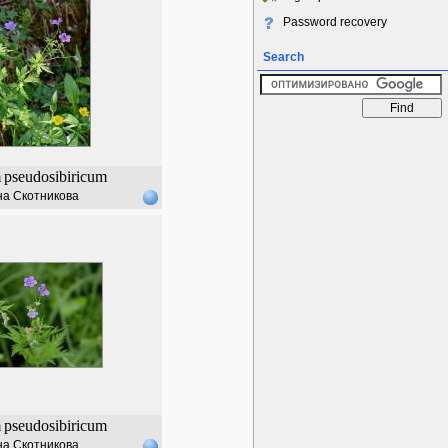
Password recovery
Search
m
pseudosibiricum
а Скотникова
m
pseudosibiricum
а Скотникова