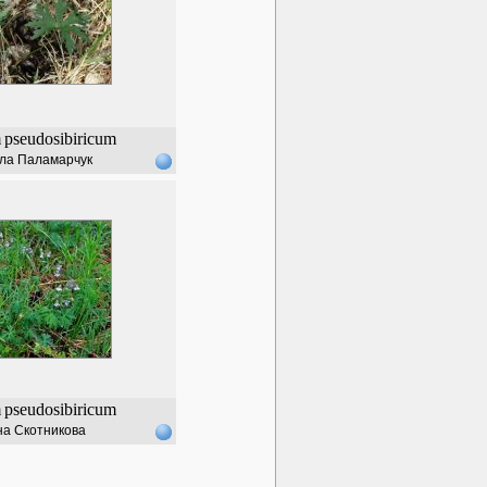
m
pseudosibiricum
ла Паламарчук
m
pseudosibiricum
а Скотникова