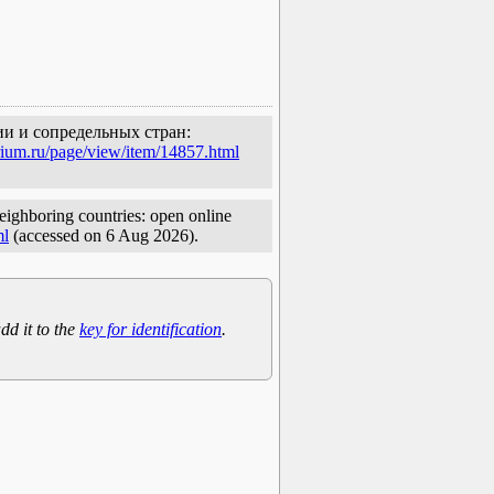
ии и сопредельных стран:
rium.ru/page/view/item/14857.html
eighboring countries: open online
ml
(accessed on 6 Aug 2026).
dd it to the
key for identification
.