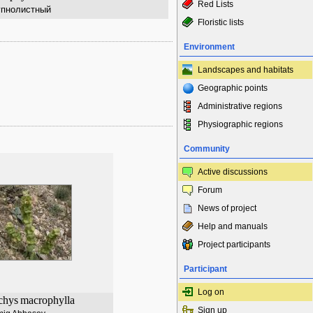
Red Lists
упнолистный
Floristic lists
Environment
Landscapes and habitats
Geographic points
Administrative regions
Physiographic regions
Community
Active discussions
Forum
News of project
Help and manuals
Project participants
Participant
Log on
chys
macrophylla
Sign up