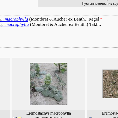
Пустынноколосник кр
macrophylla
(Montbret & Aucher ex Benth.) Regel
ar.
*
macrophylla
(Montbret & Aucher ex Benth.) Takht.
sp.
Eremostachys
macrophylla
Eremosta