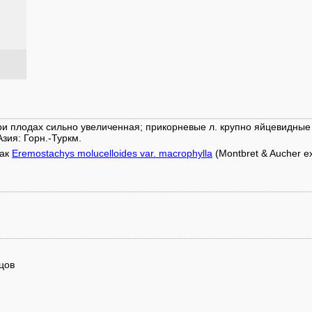
и плодах сильно увеличенная; прикорневые л. крупно яйцевидные
Азия: Горн.-Туркм.
как
Eremostachys molucelloides var. macrophylla
(Montbret & Aucher ex
цов