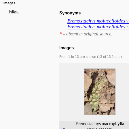
Images
Filter...
Synonyms
Eremostachys
molucelloides
v
Eremostachys
molucelloides
s
*
– absent in original source.
Images
From 1 to 13 are shown (13 of 13 found)
Eremostachys
macrophylla