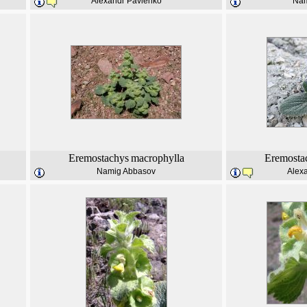
Alexandr Pavlenko
Nam
Eremostachys
macrophylla
Eremosta
Namig Abbasov
Alex