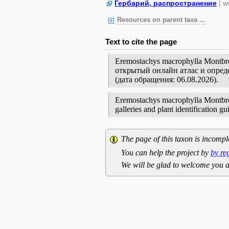
Гербарий, распространение
| w
Resources on parent taxa ...
Text to cite the page
Eremostachys macrophylla Montb
открытый онлайн атлас и опред
(дата обращения: 06.08.2026).
Eremostachys macrophylla Montbret 
galleries and plant identification 
The page of this taxon is incompl
You can help the project by
by re
We will be glad to welcome you a