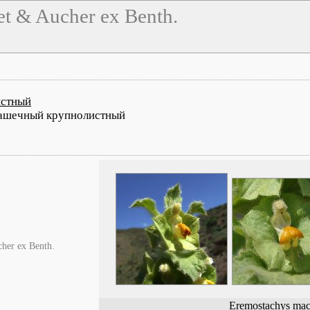
t & Aucher ex Benth.
истный
ашечный крупнолистный
her ex Benth.
Eremostachys mac