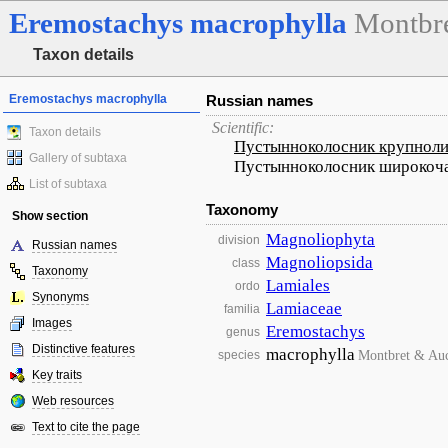
Eremostachys
macrophylla
Montbre
Taxon details
Eremostachys macrophylla
Russian names
Scientific:
Taxon details
Пустынноколосник крупнол
Gallery of subtaxa
Пустынноколосник широкоч
List of subtaxa
Taxonomy
Show section
Magnoliophyta
division
Russian names
Magnoliopsida
class
Taxonomy
Lamiales
ordo
Synonyms
Lamiaceae
familia
Images
Eremostachys
genus
Distinctive features
macrophylla
Montbret & Auc
species
Key traits
Web resources
Text to cite the page