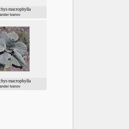
chys
macrophylla
ander Ivanov
chys
macrophylla
ander Ivanov