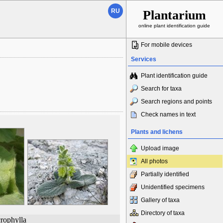
RU
Plantarium
online plant identification guide
For mobile devices
Services
Plant identification guide
Search for taxa
Search regions and points
Check names in text
Plants and lichens
Upload image
All photos
Partially identified
Unidentified specimens
Gallery of taxa
Directory of taxa
rophylla