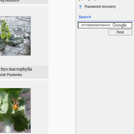
ig Abbasov
Password recovery
Search
chys
macrophylla
andr Pavlenko