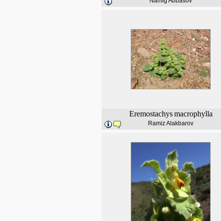
Namig Abbasov
Eremostachys
macrophylla
Ramiz Alakbarov