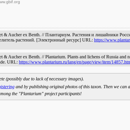
ww.gbif.org
ret & Aucher ex Benth. // Плантариум. Растения и лишайники Росс
елитель растений. [Электронный ресурс] URL:
https://www.planta
& Aucher ex Benth. // Plantarium. Plants and lichens of Russia and n
guide. URL:
https://www.plantarium.ru/lang/en/page/view/item/14857.ht
ete (possibly due to lack of necessary images).
gistering
and by publishing original photos of this taxon. Then we can a
mong the "Plantarium" project participants!