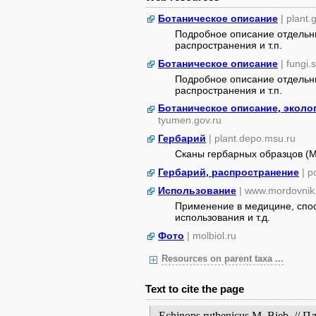
Ботаническое описание
| plant
Подробное описание отдельны
распространения и т.п.
Ботаническое описание
| fungi.
Подробное описание отдельны
распространения и т.п.
Ботаническое описание, эколо
tyumen.gov.ru
Гербарий
| plant.depo.msu.ru
Сканы гербарных образцов (
Гербарий, распространение
| 
Использование
| www.mordovnik
Применение в медицине, спос
использования и т.д.
Фото
| molbiol.ru
Resources on parent taxa ...
Text to cite the page
Echinops ruthenicus M. Bieb. //