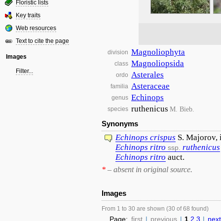
Floristic lists
Key traits
Web resources
Text to cite the page
Magnoliophyta
division
Images
Magnoliopsida
class
Filter...
Asterales
ordo
Asteraceae
familia
Echinops
genus
ruthenicus
M. Bieb.
species
Synonyms
Echinops
crispus
S. Majorov, 
Echinops
ritro
ruthenicus
ssp.
Echinops
ritro
auct.
*
– absent in original source.
Images
From 1 to 30 are shown (30 of 68 found)
Page:
first
|
previous
|
1
2
3
|
next