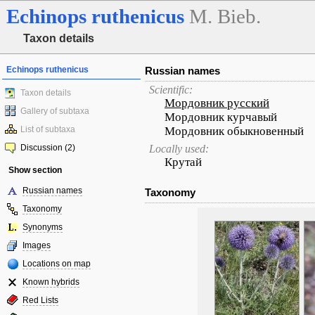
Echinops
ruthenicus
M. Bieb.
Taxon details
Echinops ruthenicus
Russian names
Scientific:
Taxon details
Мордовник русский
Gallery of subtaxa
Мордовник курчавый
List of subtaxa
Мордовник обыкновенный
Discussion (2)
Locally used:
Крутай
Show section
Russian names
Taxonomy
Taxonomy
Synonyms
Images
Locations on map
Known hybrids
Red Lists