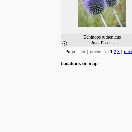
Echinops
ruthenicus
Игорь Павлов
Page:
first
|
previous
|
1
2
3
|
next
Locations on map