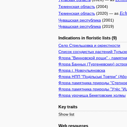
Тюменская область
(2004)
Ech
Тюменская область
(2020) — as
Чувашская республика
(2001)
Чувашская республика
(2019)
Indications in floristic lists (9)
Село Стрельцовка и окрестности
Список сосудистых растений Тульск
Флора "Винновской рощи" - памятник
Флора Банных (Тургеневских) остро
Флора г. Новоульяновска
Флора НПП "Подільські Товтри" (Або
Флора памятника природы "Степное
Флора памятника природы "Утёс "Иш
Флора урочища Бекетовские холмы
Key traits
Show list
Web resources