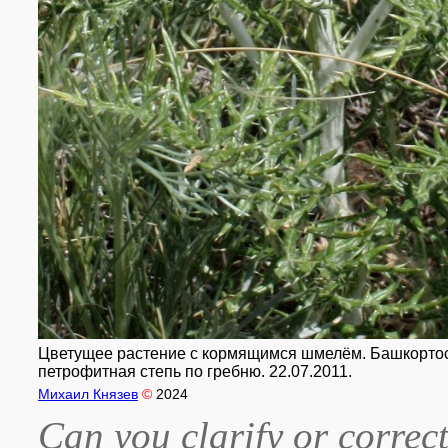
Цветущее растение с кормящимся шмелём. Башкортоста
петрофитная степь по гребню. 22.07.2011.
Михаил Князев
©
2024
Can you clarify or correct