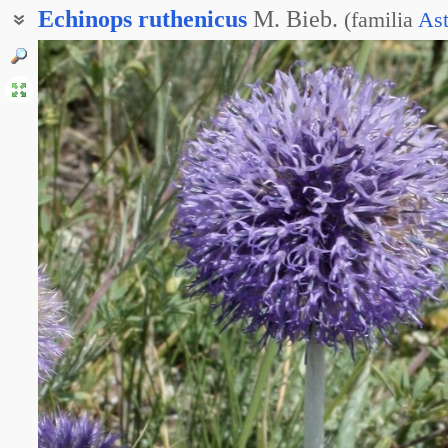
Echinops
ruthenicus
M. Bieb.
(
familia
Ast
Мордовник курчавый
Мордовник обыкновенный