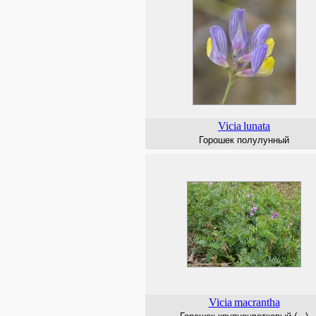
Vicia
lunata
Горошек полулунный
Vicia
macrantha