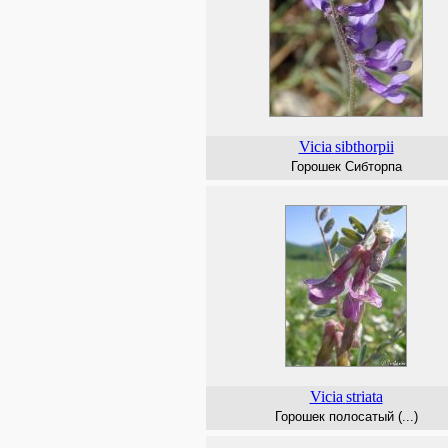
Vicia
sibthorpii
Горошек Сибторпа
Vicia
striata
Горошек полосатый (...)