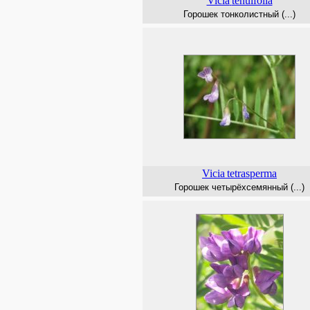
Vicia
tenuifolia
Горошек тонколистный (...)
Vicia
tetrasperma
Горошек четырёхсемянный (...)