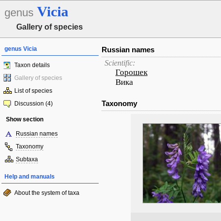
Vicia
genus
Gallery of species
genus Vicia
Russian names
Scientific:
Taxon details
Горошек
Gallery of species
Вика
List of species
Taxonomy
Discussion (4)
Show section
Russian names
Taxonomy
Subtaxa
Help and manuals
About the system of taxa