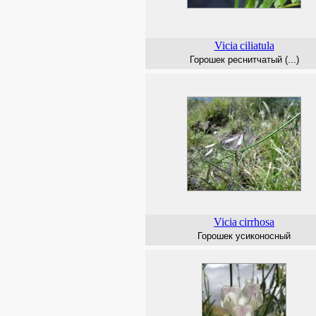
Vicia
ciliatula
Горошек реснитчатый (...)
Vicia
cirrhosa
Горошек усиконосный