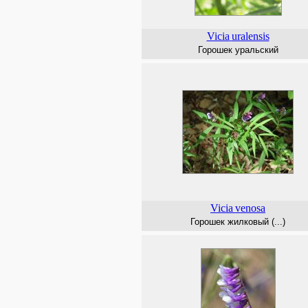
Vicia
uralensis
Горошек уральский
Vicia
venosa
Горошек жилковый (...)