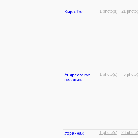
Кыра-Тас
1 photo(s)
21 photo(
Андреевская
1 photo(s)
6 photo(
писаница
Уораннах
1 photo(s)
23 photo(