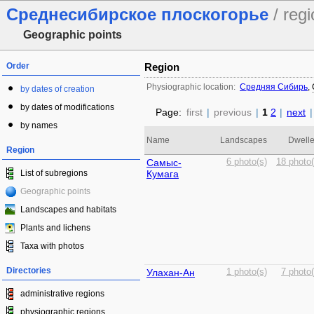
Среднесибирское плоскогорье
/ regi
Geographic points
Order
Region
Physiographic location:
Средняя Сибирь
,
by dates of creation
by dates of modifications
Page:
first
|
previous
|
1
2
|
next
|
by names
Name
Landscapes
Dwelle
Region
Самыс-
6 photo(s)
18 photo(
List of subregions
Кумага
Geographic points
Landscapes and habitats
Plants and lichens
Taxa with photos
Directories
Улахан-Ан
1 photo(s)
7 photo(
administrative regions
physiographic regions