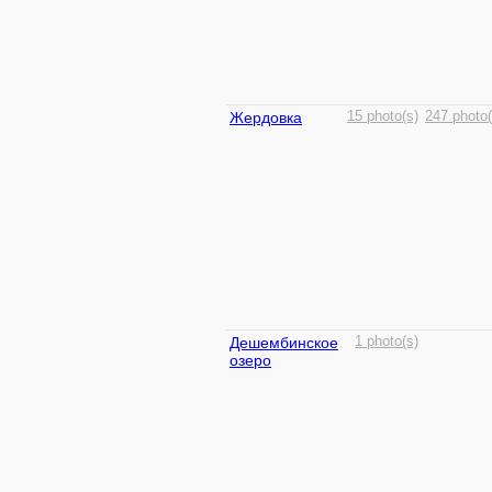
Жердовка
15 photo(s)
247 photo(
Дешембинское
1 photo(s)
озеро