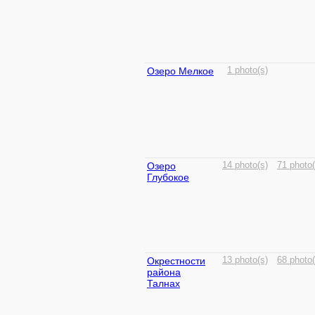
Озеро Мелкое
1 photo(s)
Озеро
14 photo(s)
71 photo(
Глубокое
Окрестности
13 photo(s)
68 photo(
района
Талнах