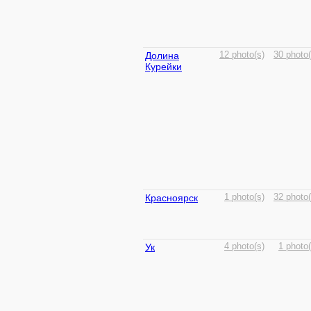
Долина
12 photo(s)
30 photo(
Курейки
Красноярск
1 photo(s)
32 photo(
Ук
4 photo(s)
1 photo(