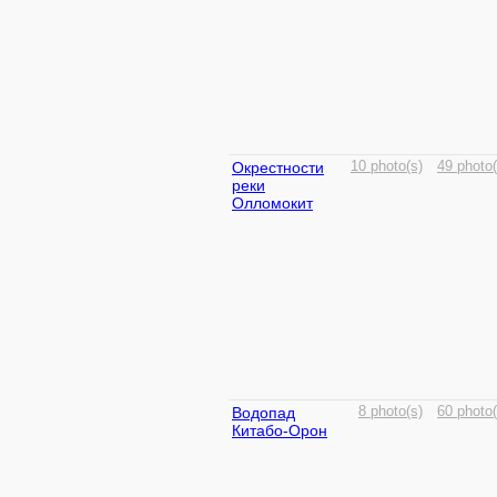
Окрестности
10 photo(s)
49 photo(
реки
Олломокит
Водопад
8 photo(s)
60 photo(
Китабо-Орон