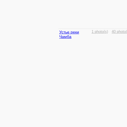
Устье реки
1 photo(s)
40 photo(
Чамба