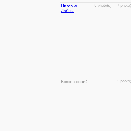
Низовья
5 photo(s)
7 photo(
Лабыи
Вознесенский
5 photo(