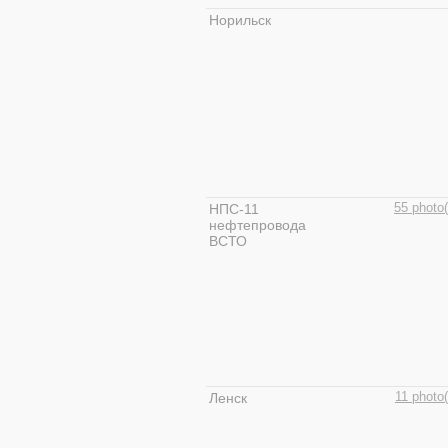
Норильск
НПС-11
55 photo(
нефтепровода
ВСТО
Ленск
11 photo(