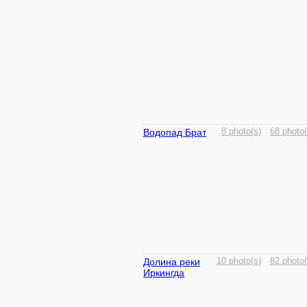
Водопад Брат
8 photo(s)
68 photo(
Долина реки
10 photo(s)
82 photo(
Иркингда