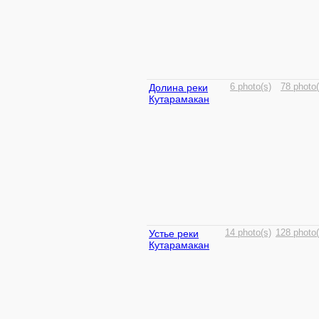
Долина реки
6 photo(s)
78 photo(
Кутарамакан
Устье реки
14 photo(s)
128 photo(
Кутарамакан