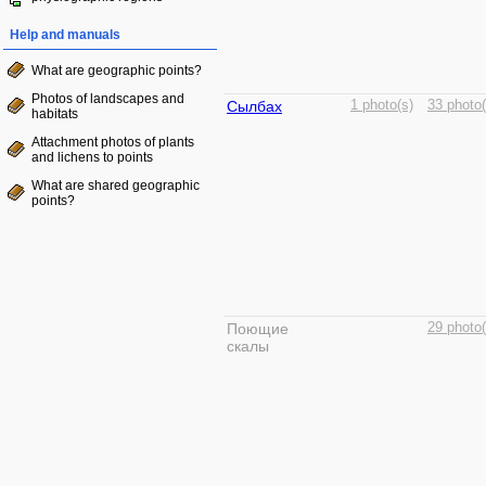
Help and manuals
What are geographic points?
Photos of landscapes and
Сылбах
1 photo(s)
33 photo(
habitats
Attachment photos of plants
and lichens to points
What are shared geographic
points?
Поющие
29 photo(
скалы