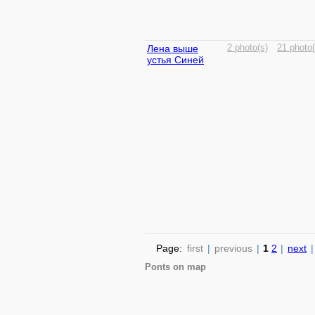
Лена выше
2 photo(s)
21 photo(
устья Синей
Page:
first
|
previous
|
1
2
|
next
|
Ponts on map