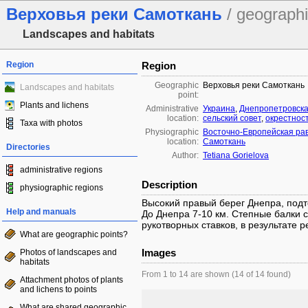
Верховья реки Самоткань
/ geographi
Landscapes and habitats
Region
Region
Geographic
Верховья реки Самоткань
Landscapes and habitats
point:
Plants and lichens
Administrative
Украина
,
Днепропетровска
location:
сельский совет
,
окрестнос
Taxa with photos
Physiographic
Восточно-Европейская ра
location:
Самоткань
Directories
Author:
Tetiana Gorielova
administrative regions
Description
physiographic regions
Высокий правый берег Днепра, по
Help and manuals
До Днепра 7-10 км. Степные балки 
рукотворных ставков, в результате р
What are geographic points?
Images
Photos of landscapes and
habitats
From 1 to 14 are shown (14 of 14 found)
Attachment photos of plants
and lichens to points
What are shared geographic