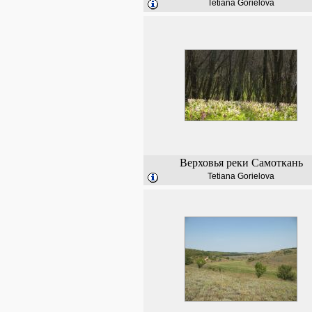
Tetiana Gorielova
Верховья реки Самоткань
Tetiana Gorielova