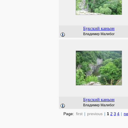
Букский каньон
Владимир Малибог
Букский каньон
Владимир Малибог
Page:
first
|
previous
|
1
2
3
4
|
ne