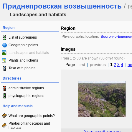
Приднепровская возвышенность
/ r
Landscapes and habitats
Region
Region
Physiographic location:
Восточно-Европей
List of subregions
Geographic points
Images
Landscapes and habitats
From 1 to 30 are shown (30 of 94 found)
Plants and lichens
Page:
first
|
previous
|
1
2
3
4
|
ne
Taxa with photos
Directories
administrative regions
physiographic regions
Help and manuals
What are geographic points?
Photos of landscapes and
habitats
Актовский каньон