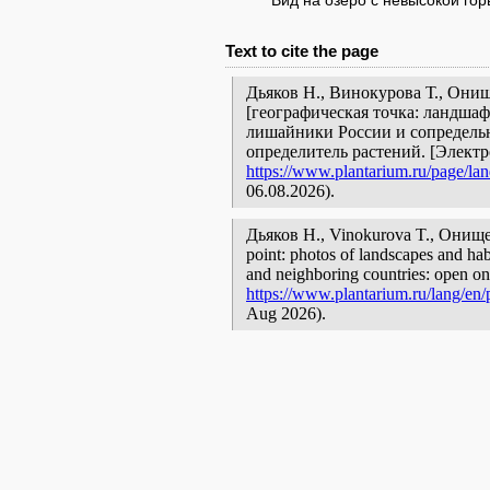
Вид на озеро с невысокой гор
Text to cite the page
Дьяков Н., Винокурова Т., Они
[географическая точка: ландшаф
лишайники России и сопредельн
определитель растений. [Элект
https://www.plantarium.ru/page/la
06.08.2026).
Дьяков Н., Vinokurova T., Онищ
point: photos of landscapes and habi
and neighboring countries: open onl
https://www.plantarium.ru/lang/en/
Aug 2026).