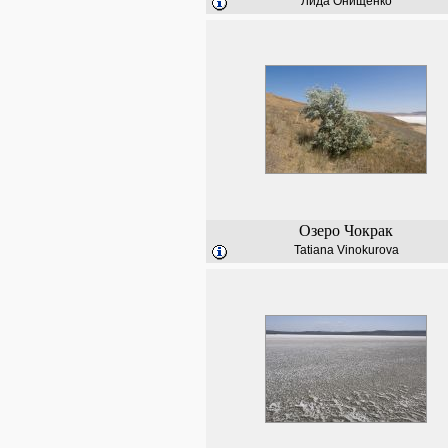
Лида Онищенко
Озеро Чокрак
Tatiana Vinokurova