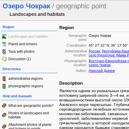
Озеро Чокрак
/ geographic point
Landscapes and habitats
Region
Region
Geographic
Озеро Чокрак
Landscapes and habitats
point:
Plants and lichens
Coordinates:
45° 27′ 32″ N, 36° 17′ 56″
Administrative
Россия
,
Республика Кры
Taxa with photos
location:
село Курортное (Мама Р
Discussion (1)
Physiographic
Восточно-Европейская 
location:
озеро Чокрак
Directories
Author:
Николай Дьяков
administrative regions
Description
physiographic regions
Является одним из уникальных гряз
котловину шириной около 3—4 км, 
Help and manuals
возвышенностями высотой около 100
Азовского моря пересыпью. Глубина
What are geographic points?
сероводородные лечебные источники
Photos of landscapes and
множества заболеваний, связанных 
habitats
урологией, заболеваниями нервной
грязелечебница, у которой находил
Attachment photos of plants
озером находится бывшее староверч
and lichens to points