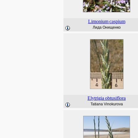
Limonium
caspium
Лида Онищенко
Elytrigia
obtusiflora
Tatiana Vinokurova