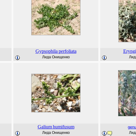
Gypsophila
perfoliata
Eryng
Лида Онищенко
Лид
Galium
humifusum
gen
Лида Онищенко
Лид