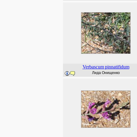
Verbascum
pinnatifidum
Лида Онищенко