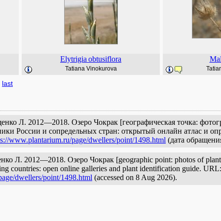
Elytrigia
obtusiflora
Ma
Tatiana Vinokurova
Tatia
last
енко Л. 2012—2018. Озеро Чокрак [географическая точка: фотог
ики России и сопредельных стран: открытый онлайн атлас и опр
ps://www.plantarium.ru/page/dwellers/point/1498.html
(дата обращения
о Л. 2012—2018. Озеро Чокрак [geographic point: photos of plants a
ng countries: open online galleries and plant identification guide. URL
page/dwellers/point/1498.html
(accessed on 8 Aug 2026).