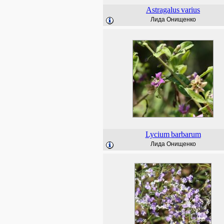
Astragalus
varius
Лида Онищенко
Lycium
barbarum
Лида Онищенко