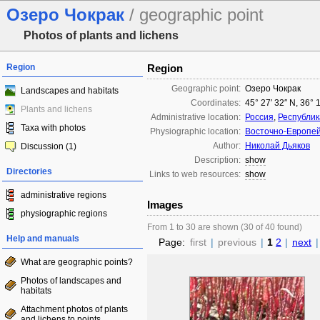
Озеро Чокрак
/ geographic point
Photos of plants and lichens
Region
Region
Geographic point:
Озеро Чокрак
Landscapes and habitats
Coordinates:
45° 27′ 32″ N, 36° 
Plants and lichens
Administrative location:
Россия
,
Республи
Taxa with photos
Physiographic location:
Восточно-Европей
Author:
Николай Дьяков
Discussion (1)
Description:
show
Directories
Links to web resources:
show
administrative regions
Images
physiographic regions
From 1 to 30 are shown (30 of 40 found)
Help and manuals
Page:
first
|
previous
|
1
2
|
next
|
What are geographic points?
Photos of landscapes and
habitats
Attachment photos of plants
and lichens to points