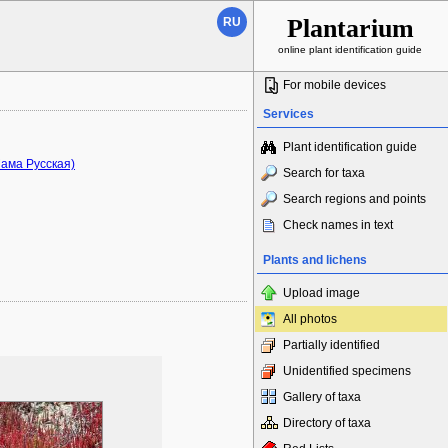
Plantarium
RU
online plant identification guide
For mobile devices
Services
Plant identification guide
ама Русская)
Search for taxa
Search regions and points
Check names in text
Plants and lichens
Upload image
All photos
Partially identified
Unidentified specimens
Gallery of taxa
Directory of taxa