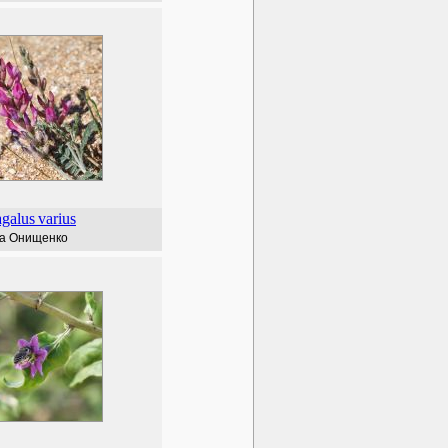
agalus
varius
а Онищенко