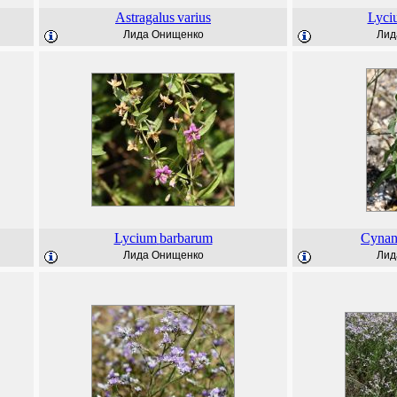
Astragalus
varius
Lyci
Лида Онищенко
Лид
Lycium
barbarum
Cyna
Лида Онищенко
Лид