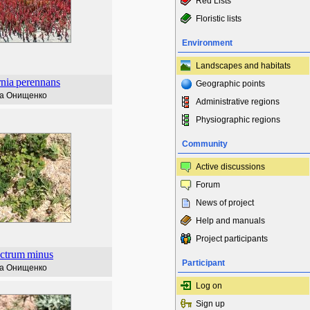
Red Lists
Floristic lists
Environment
Landscapes and habitats
rnia
perennans
Geographic points
а Онищенко
Administrative regions
Physiographic regions
Community
Active discussions
Forum
News of project
Help and manuals
Project participants
ictrum
minus
Participant
а Онищенко
Log on
Sign up