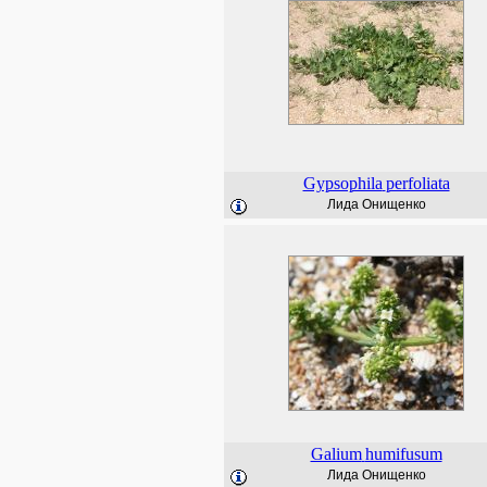
Gypsophila
perfoliata
Лида Онищенко
Galium
humifusum
Лида Онищенко