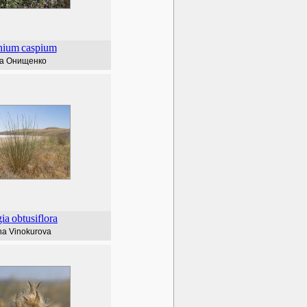
nium
caspium
а Онищенко
gia
obtusiflora
na Vinokurova