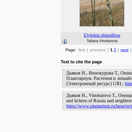
Elytrigia
obtusiflora
Tatiana Vinokurova
Page:
first
|
previous
|
1
2
|
next
|
Text to cite the page
Дьяков Н., Винокурова Т., Онищ
Плантариум. Растения и лишайн
[Электронный ресурс] URL:
htt
Дьяков Н., Vinokurova T., Онищенк
and lichens of Russia and neighbori
https://www.plantarium.ru/lang/en/