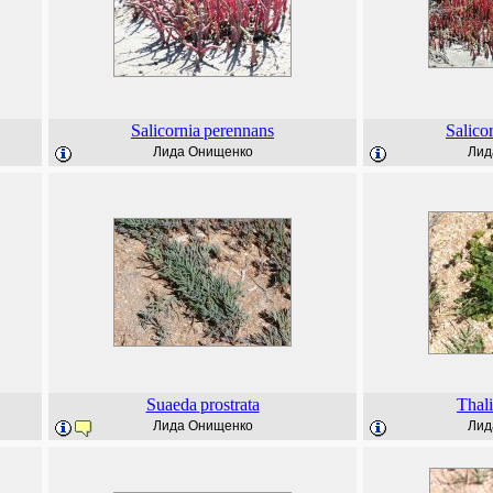
Salicornia
perennans
Salico
Лида Онищенко
Лид
Suaeda
prostrata
Thal
Лида Онищенко
Лид