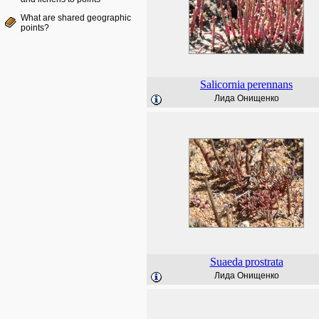
What are shared geographic
points?
Salicornia
perennans
Лида Онищенко
Suaeda
prostrata
Лида Онищенко