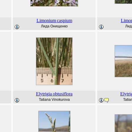
Limonium
caspium
Limo
Лида Онищенко
Лид
Elytrigia
obtusiflora
Elytri
Tatiana Vinokurova
Tatia