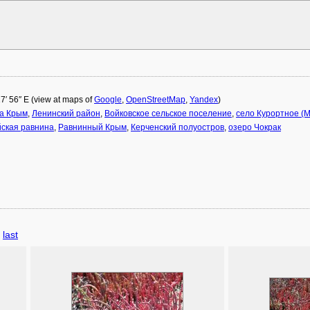
17′ 56″ E (view at maps of
Google
,
OpenStreetMap
,
Yandex
)
ка Крым
,
Ленинский район
,
Войковское сельское поселение
,
село Курортное (М
ская равнина
,
Равнинный Крым
,
Керченский полуостров
,
озеро Чокрак
last