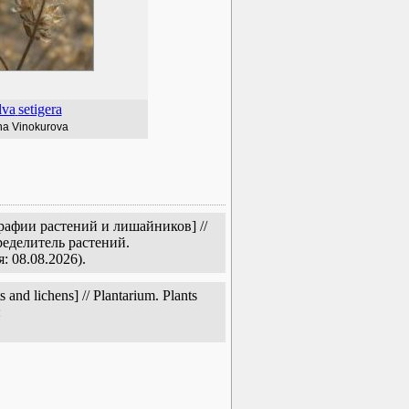
lva
setigera
na Vinokurova
рафии растений и лишайников] //
еделитель растений.
: 08.08.2026).
nd lichens] // Plantarium. Plants
: