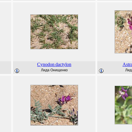
Cynodon
dactylon
Astr
Лида Онищенко
Лид