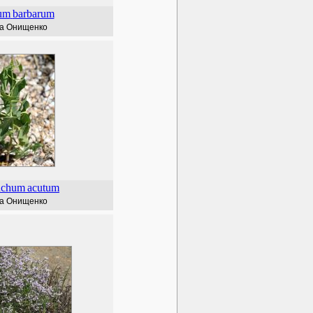
um
barbarum
а Онищенко
nchum
acutum
а Онищенко