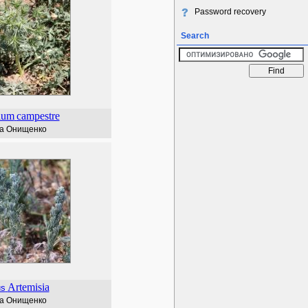
Password recovery
Search
ium
campestre
а Онищенко
Artemisia
us
а Онищенко